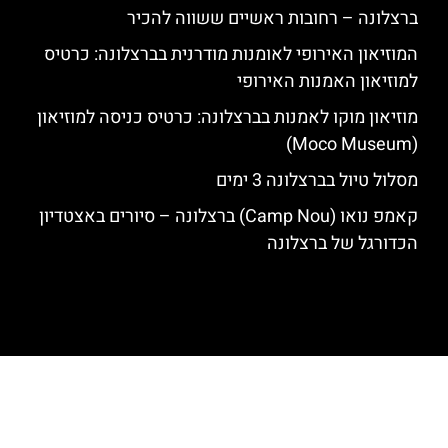
ברצלונה – רחובות ראשיים ששווה להכיר
המוזיאון האירופי לאומנות מודרנית בברצלונה: כרטיס
למוזיאון האמנות האירופי
מוזיאון מוקו לאמנות בברצלונה: כרטיס כניסה למוזיאון
(Moco Museum)
מסלול טיול בברצלונה 3 ימים
קאמפ נואו (Camp Nou) ברצלונה – סיורים באצטדיון
הכדורגל של ברצלונה
האתר הינו אתר המלצות מטיילים לגאודי, ברצלונה והסביבה © כל הזכויות
שמורות לסוכנות TRAVELERS.CO.IL