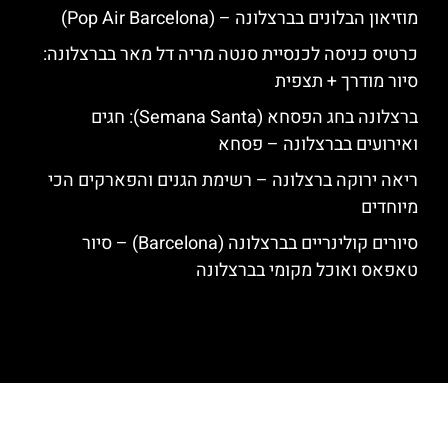
מוזיאון הבלונים בברצלונה – (Pop Air Barcelona)
כרטיס כניסה לכנסיית סנטה מריה דל מאר בברצלונה:
סיור מודרך + תצפית
ברצלונה בחג הפסחא (Semana Santa): חגים
ואירועים בברצלונה – פסחא
ריאה ירוקה ברצלונה – רשימת הגנים והפארקים הכי
מיוחדים
סיורים קולינריים בברצלונה (Barcelona) – סיור
טאפאס ואוכל מקומי בברצלונה
האתר הינו אתר המלצות מטיילים לגאודי, ברצלונה והסביבה © כל הזכויות
שמורות לסוכנות TRAVELERS.CO.IL