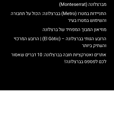
מברצלונה (Monteserrat)
התניידות במטרו (Metro) בברצלונה: הכול על תחבורה
והשימוש במטרו בעיר
מוזיאון המבוך המפחיד של ברצלונה
הרובע הגותי בברצלונה – (El Gòtic) | הרובע המרכזי
והעתיק ביותר
אתרים ואטרקציות חובה בברצלונה: 10 דברים שאסור
לכם לפספס בברצלונה!
האתר הינו אתר המלצות מטיילים לגאודי, ברצלונה והסביבה © כל הזכויות
שמורות לסוכנות TRAVELERS.CO.IL