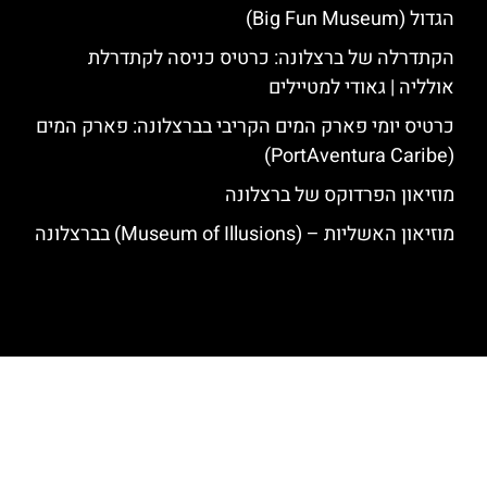
הגדול (Big Fun Museum)
הקתדרלה של ברצלונה: כרטיס כניסה לקתדרלת
אולליה | גאודי למטיילים
כרטיס יומי פארק המים הקריבי בברצלונה: פארק המים
(PortAventura Caribe)
מוזיאון הפרדוקס של ברצלונה
מוזיאון האשליות – (Museum of Illusions) בברצלונה
האתר הינו אתר המלצות מטיילים לגאודי, ברצלונה והסביבה © כל הזכויות
שמורות לסוכנות TRAVELERS.CO.IL
מדיניות פרטיות