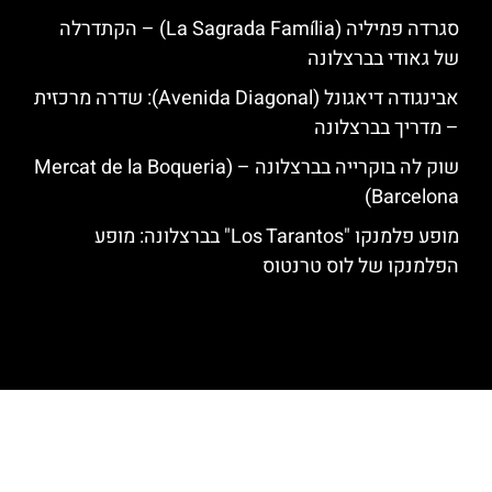
סגרדה פמיליה (La Sagrada Família) – הקתדרלה
של גאודי בברצלונה
אבינגודה דיאגונל (Avenida Diagonal): שדרה מרכזית
– מדריך בברצלונה
שוק לה בוקרייה בברצלונה – (Mercat de la Boqueria
Barcelona)
מופע פלמנקו "Los Tarantos" בברצלונה: מופע
הפלמנקו של לוס טרנטוס
האתר הינו אתר המלצות מטיילים לגאודי, ברצלונה והסביבה © כל הזכויות
שמורות לסוכנות TRAVELERS.CO.IL