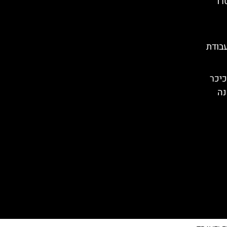
רו
 בעבודת
Plaça Rei): הכיכר
נה