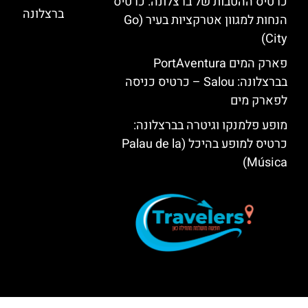
כרטיס ההטבות של ברצלונה: כרטיס
ברצלונה
הנחות למגוון אטרקציות בעיר (Go
City)
פארק המים PortAventura
בברצלונה: Salou – כרטיס כניסה
לפארק מים
מופע פלמנקו וגיטרה בברצלונה:
כרטיס למופע בהיכל (Palau de la
Música)