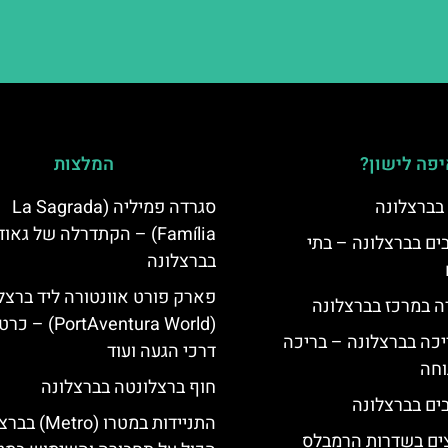
פה לישון?
המלצות
 בברצלונה
סגרדה פמיליה (La Sagrada
Família) – הקתדרלה של גאוד
 5 כוכבים בברצלונה – בתי
בברצלונה
פארק פורט אוונטורה ליד ברצל
ה במרכז בברצלונה
(PortAventura World
יכה בברצלונה – בריכה
דרכי הגעה ועוד
וחה
חוף ברצלונטה בברצלונה
התניידות במטרו (ro
צים בשדרות הרמבלס