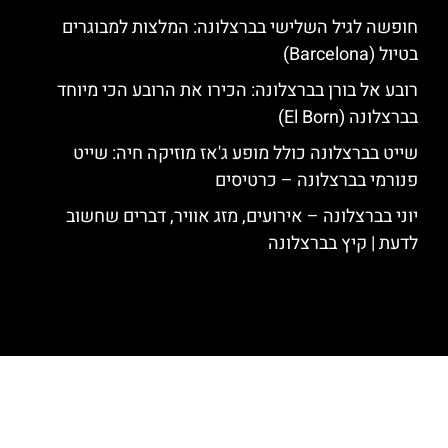
חופשה לגיל השלישי בברצלונה: המלצות למבוגרים
בטיול (Barcelona)
רובע אל בורן בברצלונה: הכירו את הרובע הכי מיוחד
בברצלונה (El Born)
שייט בברצלונה כולל מופע ג'אז מוזיקה חיה: שייט
פנורמי בברצלונה – כרטיסים
יוני בברצלונה – אירועים, מזג אוויר, דברים שחשוב
לדעת | קיץ בברצלונה
האתר הינו אתר המלצות מטיילים לגאודי, ברצלונה והסביבה © כל הזכויות
שמורות לסוכנות TRAVELERS.CO.IL