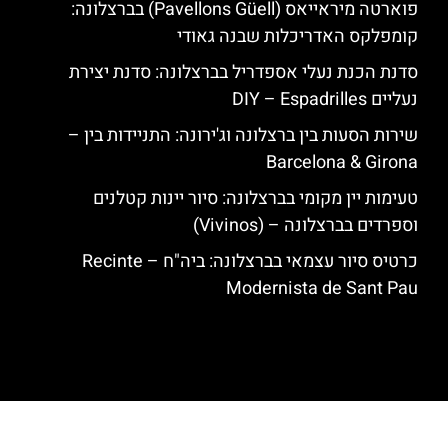
פוארטה מיראייאס (Pavellons Güell) בברצלונה:
קומפלקס האדריכלות שבנה גאודי
סדנת הכנת נעלי אספדריל בברצלונה: סדנת יצירת
נעליים DIY – Espadrilles
שירות הסעות בין ברצלונה וג'ירונה: התניידות בין –
Barcelona & Girona
טעימות יין מקומי בברצלונה: סיור יינות קטלנים
וספרדים בברצלונה – (Vivinos)
כרטיס סיור עצמאי בברצלונה: ביה"ח – Recinte
Modernista de Sant Pau
האתר הינו אתר המלצות מטיילים לגאודי, ברצלונה והסביבה © כל הזכויות
שמורות לסוכנות TRAVELERS.CO.IL