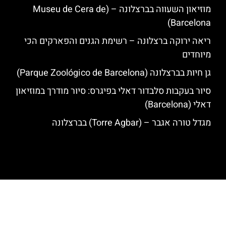
מוזיאון השעווה בברצלונה – (Museu de Cera de
Barcelona)
ריאה ירוקה ברצלונה – רשימת הגנים והפארקים הכי
מיוחדים
גן חיות בברצלונה (Parque Zoológico de Barcelona)
סיור בעקבות סלבדור דאלי בפיגרס: סיור מודרך במוזיאון
דאלי (Barcelona)
מגדל טורה אגבר – (‪Torre Agbar‬) בברצלונה
האתר הינו אתר המלצות מטיילים לגאודי, ברצלונה והסביבה © כל הזכויות
שמורות לסוכנות TRAVELERS.CO.IL