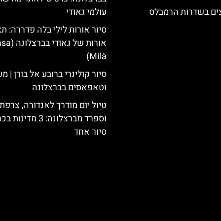
צים בשדרות הרמבלס
עולמי גאודי
סיור אורות לילי בלה פדררה: תצ
אורות של גאודי ב
Milà)
סיור קולינרי ברובע אל בורן | 
וטאפאסים בברצלונה
טיול יום מודרך לאנדורה, צרפת
וספרד מברצלונה: 3 מדינ
סיור אחד