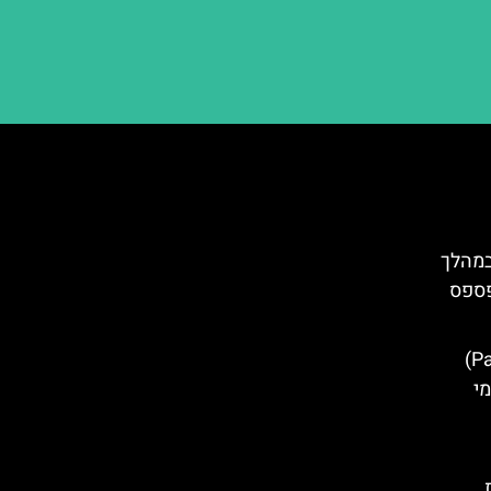
במהלך
פספס
מופע פלמנקו (Palau Dalmases)
מי