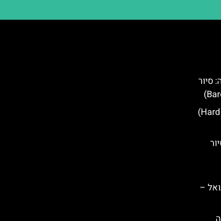
 סיור
הארד רוק קפה – (Hard Rock Café)
ור
ואל –
ה