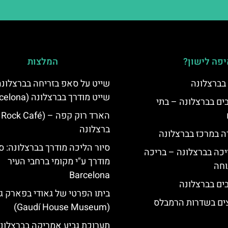
פה לישון?
המלצות
 בברצלונה
שייט על סאפ בזריחה בברצלונה:
שייט מודרך בברצלונה (Barcelona)
 5 כוכבים בברצלונה – בתי
ברצלונה
ה במרכז בברצלונה
סיור הליכה מודרך בברצלונה: סי
יכה בברצלונה – בריכה
מודרך ע"י מקומי ברחבי העיר
וחה
Barcelona
ביתו הפרטי של גאודי בפארק ג
צים בשדרות הרמבלס
(Gaudí House Museum)
תערוכת גביע אמריקה בברצלונ