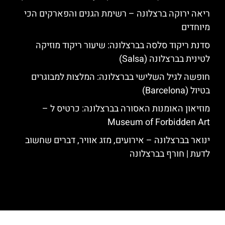
ריאה ירוקה ברצלונה – רשימת הגנים והפארקים הכי
מיוחדים
סדנת ריקוד סלסה בברצלונה: שיעור ריקוד מוזיקה
לטינית בברצלונה (Salsa)
חופשה לגיל השלישי בברצלונה: המלצות למבוגרים
בטיול (Barcelona)
מוזיאון האומנות האסורה בברצלונה: כרטיס ל –
Museum of Forbidden Art
ינואר בברצלונה – אירועים, מזג אוויר, דברים שחשוב
לדעת | חורף בברצלונה
האתר הינו אתר המלצות מטיילים לגאודי, ברצלונה והסביבה © כל הזכויות