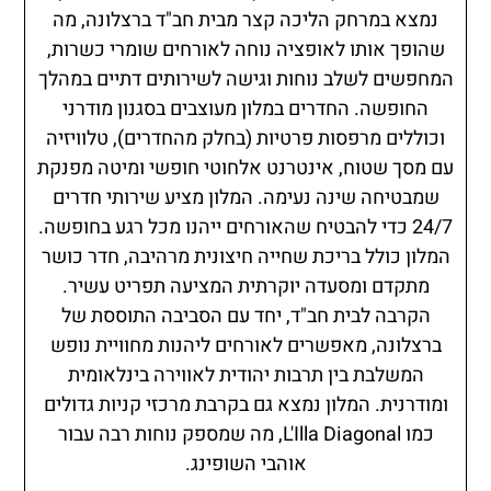
נמצא במרחק הליכה קצר מבית חב"ד ברצלונה, מה
שהופך אותו לאופציה נוחה לאורחים שומרי כשרות,
המחפשים לשלב נוחות וגישה לשירותים דתיים במהלך
החופשה. החדרים במלון מעוצבים בסגנון מודרני
וכוללים מרפסות פרטיות (בחלק מהחדרים), טלוויזיה
עם מסך שטוח, אינטרנט אלחוטי חופשי ומיטה מפנקת
שמבטיחה שינה נעימה. המלון מציע שירותי חדרים
24/7 כדי להבטיח שהאורחים ייהנו מכל רגע בחופשה.
המלון כולל בריכת שחייה חיצונית מרהיבה, חדר כושר
מתקדם ומסעדה יוקרתית המציעה תפריט עשיר.
הקרבה לבית חב"ד, יחד עם הסביבה התוססת של
ברצלונה, מאפשרים לאורחים ליהנות מחוויית נופש
המשלבת בין תרבות יהודית לאווירה בינלאומית
ומודרנית. המלון נמצא גם בקרבת מרכזי קניות גדולים
כמו L'Illa Diagonal, מה שמספק נוחות רבה עבור
אוהבי השופינג.