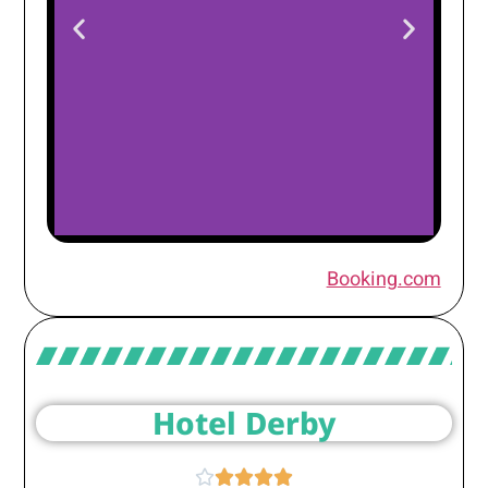
NH Sants
Booking.com
Barcelona
Hotel Derby




