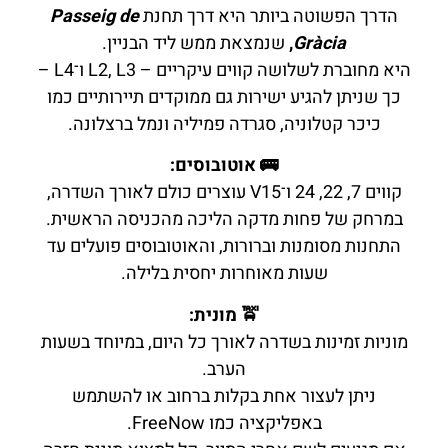
הדרך הפשוטה ביותר היא דרך תחנת
Passeig de
Gràcia
,
שנמצאת ממש ליד הבניין.
היא מחוברת לשלושה קווים עיקריים – L2, L3 ו־L4 –
כך שניתן להגיע ישירות גם ממוקדים תיירותיים כמו
כיכר קטלוניה, סגרדה פמיליה ונמל ברצלונה.
🚌 אוטובוסים:
קווים 7, 22, 24 ו־V15 עוצרים כולם לאורך השדרה,
במרחק של פחות מדקה הליכה מהכניסה הראשית.
התחנות מסומנות וברורות, והאוטובוסים פועלים עד
שעות מאוחרות יחסית בלילה.
🚖 מונית:
מוניות זמינות בשדרה לאורך כל היום, במיוחד בשעות
הערב.
ניתן לעצור אחת בקלות ברחוב או להשתמש
באפליקציה כמו FreeNow.