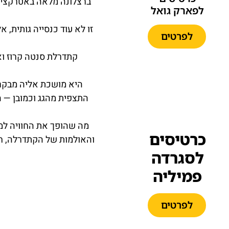
ברצלונה מלאה באטרקציות
לפארק גואל
זו לא עוד כנסייה גותית,
לפרטים
קתדרלת סנטה קרוז וא
היא מושכת אליה מבקרי
התצפית מהגג וכמובן — 
מה שהופך את החוויה למ
כרטיסים
והאולמות של הקתדרלה, חו
לסגרדה
פמיליה
לפרטים