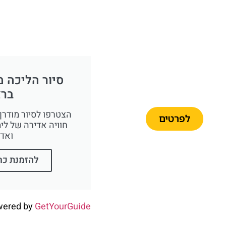
כרטיסים
סיור הליכה 
לאוטובוס
ברצ
התיירים
הצטרפו לסיור מודרך 
לפרטים
חוויה אדירה של לימ
ואדר
להזמנת כר
wered by
GetYourGuide
כרטיסים