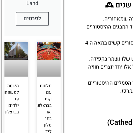
Land
שנים 🕰️
לפרטים
ה שמאחוריה.
ה, מה שהופך אותה לאחד המבנים ההיסטוריים
המבנה מוקדש לקדושה אאולליה, אחת הפטרוניות של ברצלונה, שעל פי האגדה סבלה ייסורים קשים במאה ה-4
ט שלו נשמר בקפידה.
לו יחד יוצרים חוויה
הסמלים ההיסטוריים
מלונות
מלונות
מרכז.
עם
למשפחות
קזינו
עם
בברצלונה
ילדים
או
בברצלונה
בתי
מלון
ליד