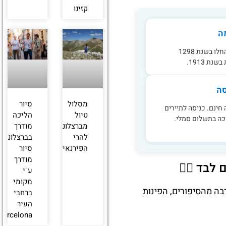
קזינו
ה
עבודות הבנייה החלו בשנת 1298
נת 1913.
סה
מסלול
סיור
חינם. כניסה לתיירים
טיול
הליכה
כה בתשלום סמלי.
מברצלונה
מודרך
להרי
בברצלונה:
הפירנאים
סיור
מודרך
בד 🚶‍♂️
ע"י
מקומי
בה מהסיפורים, הפינות
ברחבי
העיר
Barcelona