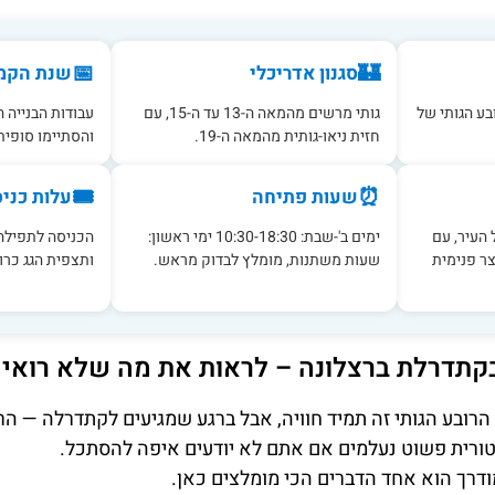
📅
🏰
סגנון אדריכלי
שנת הקמ
בע הגותי של
גותי מרשים מהמאה ה-13 עד ה-15, עם
חזית ניאו-גותית מהמאה ה-19.
והסתיימו סופית בש
🎟️
⏰
שעות פתיחה
עלות כני
העיר, עם
ימים ב'-שבת: 10:30-18:30 ימי ראשון:
הכניסה לתפילה 
ר פנימית
שעות משתנות, מומלץ לבדוק מראש.
ותצפית הגג כרו
בקתדרלת ברצלונה – לראות את מה שלא רואים ל
רובע הגותי זה תמיד חוויה, אבל ברגע שמגיעים לקתדרלה — הר
רית פשוט נעלמים אם אתם לא יודעים איפה להסתכל.
מודרך הוא אחד הדברים הכי מומלצים כאן.