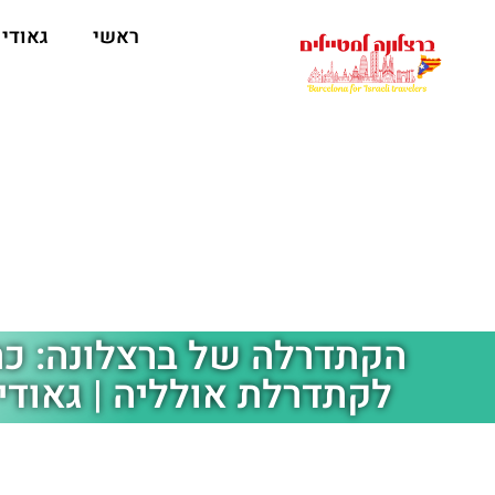
לתוכן
ראשי
גאודי
הקתדרלה של ברצלונה: כר
לקתדרלת אולליה | גאודי