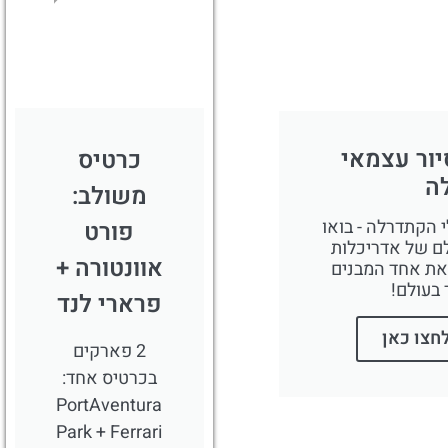
לחצו
פה!
יור עצמאי
כרטיס
ה
משולב:
 הקתדרלה - בואו
פורט
ם של אדריכלות
אוונטורה +
את אחד המבנים
 בעולם!
פרארי לנד
חצו כאן
2 פארקים
בכרטיס אחד:
PortAventura
Park + Ferrari