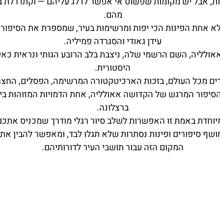
, אבל יש מקומות שפשוט אי אפשר לדלג עליהם — וקתדרלת בר
מהם.
 אלא אחת הפינות הכי יפות ומרשימות בעיר, שמספרת את הסיפור
עידן גאודי והסגרדה פמיליה.
אולליה, השם הרשמי שלה, ניצבת בלב הרובע הגותי ונראית כאיל
היסטורית.
ם מכל העולם, בזכות הארכיטקטורה המרשימה, הפסלים, החצר 
הסיפור המרגש של הקדושה אאולליה, אחת הדמויות המזוהות בי
ברצלונה.
יוחדת באמת זו האפשרות לשלב סיור רגלי מודרך שמכניס אתכ
שף סיפורים ופינות נסתרות שלא תגלו לבד, ומאפשר להבין א
המקום הזה עבור תושבי העיר לדורותיהם.