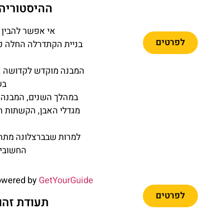
לרכבל
ההיסטוריה 
ברצלונה
אי אפשר להבין 
לפרטים
בש
במהלך השנים, המבנה ע
מומלץ
מגדלי האבן, הקשתות המ
כרטיסיים
למרות שבברצלונה מתהד
לפארק פורט
החשובים
אוונטורה +
פרארי לנד
owered by
GetYourGuide
לפרטים
תעודת זהות - הק