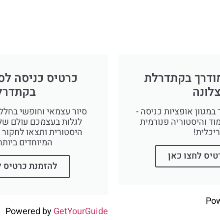
מודרך בקתדרלת
כרטיס כניסה לס
לונה
בקתדרל
במגוון אופציות כניסה -
סיור עצמאי וחופשי בחללי
וד והיסטוריה פנורמית
לגלות בעצמכם עולם של
יכלית!
היסטורית ותצאו לחקור 
המיוחדים ביותר
טיס לחצו כאן
להזמנת כרטיס ל
Po
Powered by
GetYourGuide