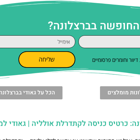
 החופשה בברצלונה?
שליחה
וור וחומרים פרסומיים
נות מומלצים
הכל על גאודי בברצלונה
: כרטיס כניסה לקתדרלת אולליה | גאודי למ