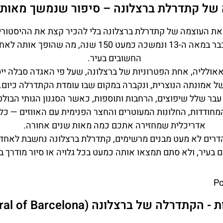
של קתדרלת ברצלונה – סיפור שנמשך מאות 
את העוצמה של קתדרלת ברצלונה בלי להכיר קצת את ההיסטורי
בניית הקתדרלה החלה כבר במאה ה-13 ונמשכה כמעט 150 שנ
החשובים בעיר.
ל אמונתה הנוצרית, ונקברה במקום שבו עומדת הקתדרלה כיום.
בר שלל שיפוצים, הרחבות ותוספות, כאשר הסגנון הגותי הבול
חודדות, החלונות המעוטרים והחצר הפנימית עם האווזים — כל א
אדריכלית שמחזירה אתכם כמה מאות שנים אחורה.
רים לא מעט מבנים מרשימים, קתדרלת ברצלונה נחשבת לאחד 
 בעיר, ולא סתם תמצאו אותה כמעט בכל גלויה או סיור מודרך ב
P
תדרלה של ברצלונה (Cathedral of Barcelona)