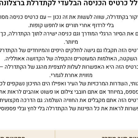
לל כרטיס הכניסה הבלעדי לקתדרלת ברצלונה? 
ור בקתדרלה, שווה לעשות את זה נכון — עם כרטיס כניסה מסוד
בלי לרדוף אחרי תורים או לחפש קופות.
את הסיור הרגלי המודרך וגם כניסה ישירה לתוך הקתדרלה, כך 
מיותר.
טיס הזה תקבלו גם גישה לחלקים היפים והמיוחדים של הקתדרל
השקטה, האולמות המעוטרים והקפלה של הקדושה אאולליה.
רטיס הזה היא האפשרות לעלות לתצפית מהגג של הקתדרלה —
מזווית אחרת לגמרי.
ותי, השדרות המרכזיות של העיר ואפילו הים התיכון נשקפים לכם 
פספס, במיוחד אם אתם חובבי צילום או פשוט אוהבים לראות את
יס הזה אתם מקבלים את החוויה השלמה: גם הדרכה מקצועית, ג
רות לראות את כל הפינות של הקתדרלה בלי לחץ ובלי פספוסי