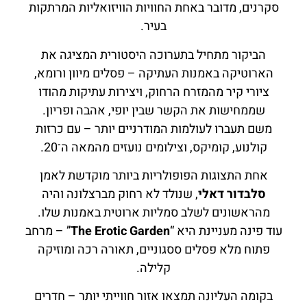
סקרנים, מדובר באחת החוויות הוויזואליות המרתקות
בעיר.
הביקור מתחיל בתערוכה היסטורית המציגה את
הארוטיקה באמנות העתיקה – פסלים מיוון ורומא,
ציורי קיר מהמזרח הרחוק, ויצירות עתיקות מהודו
שממחישות את הקשר שבין יופי, אהבה ופריון.
משם תעברו לעולמות המודרניים יותר – עם כרזות
קולנוע, קומיקס, וצילומים נועזים מהמאה ה־20.
אחת התצוגות הפופולריות ביותר מוקדשת לאמן
סלבדור דאלי
, שנולד לא רחוק מברצלונה והיה
מהראשונים לשלב סמליות ארוטית באמנות שלו.
עוד פינה מעניינת היא “
The Erotic Garden
” – מרחב
פתוח מלא פסלים ססגוניים, תאורה רכה ומוזיקה
קלילה.
בקומה העליונה תמצאו אזור חווייתי יותר – חדרים