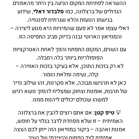
ההשראה לפתיחת המקום הגיעה בין היתר מהאמנים
הגדולים של ברצלונה, כמו
סלבדור דאלי
, שידוע
בגישתו הנועזת והלא שגרתית לפנטזיה.
דאלי עצמו אמר לא פעם שהמיניות היא מנוע ליצירה –
והמוזיאון הארוטי נבנה בדיוק סביב התפיסה הזו.
עם השנים, המקום התפתח והפך לאחת האטרקציות
הפופולריות ביותר בלה רמבלה.
לא רק בזכות התוכן, אלא בעיקר בזכות האווירה –
קלה, נעימה ומלאת הומור.
כאן לא תרגישו מבוכה, אלא סקרנות, זהו שילוב נדיר
של תרבות, אומנות וצחוק שמצליח להפוך נושא רגיש
למשהו שכולם יכולים ליהנות ממנו.
💡
טיפ קטן:
אם אתם רוצים להבין את ברצלונה
האמיתית – זו שלא מפחדת לדבר בגלוי על חופש,
אמנות ואהבה – ביקור במוזיאון הזה ייתן לכם הצצה
אמיתית לצד הפתוח והיצירתי של העיר.