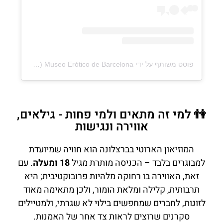
פוסט משותף על ידי ‏‎Museo Erótico de Barcelona‎‏ (@‏‎eroticmuseumbarcelona‎‏)
👫 למי זה מתאים ולמי פחות - גילאים,
אווירה ונגישות
המוזיאון הארוטי בברצלונה הוא חוויה שמיועדת
למבוגרים בלבד – הכניסה מותרת מגיל
18 ומעלה
. עם
זאת, האווירה בו רחוקה מלהיות פרובוקטיבית; היא
תרבותית, קלילה ומלאת הומור, ולכן מתאימה מאוד
לזוגות, לחברים שמחפשים בילוי לא שגרתי, ולמטיילים
סקרנים שרוצים לראות צד אחר של האמנות.