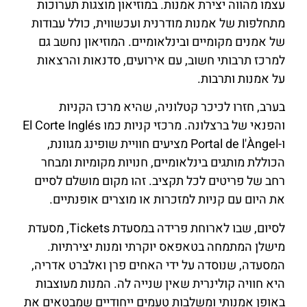
עצמו מהווה יצירת אמנות. במוזיאון מוצגות תערוכות
מתחלפות של אמנות מודרנית ועכשווית, כולל עבודות
של אמנים מקומיים ובינלאומיים. המוזיאון נחשב גם
למרכז תרבותי חשוב, עם אירועים, סדנאות והרצאות
על אמנות ותרבות.
בערב, חזרו לכיכר קטלוניה, שהיא מרכז הקניות
והפנאי של ברצלונה. מרכזי קניות כמו El Corte Inglés
ו-Portal de l'Àngel מציעים חוויית שופינג מגוונת,
הכוללת מותגים בינלאומיים, חנויות מקומיות ומבחר
רחב של פריטים לכל תקציב. זהו מקום מושלם לסיים
את היום עם קניות למזכרות או מוצרים אופנתיים.
לסיום, שבו לארוחת פרידה במסעדת Tickets, מסעדת
מישלן המתמחה בטאפאס יוקרתי ומנות יצירתיות.
המסעדה, שנוסדה על ידי האחים פרן ואלברט אדריה,
היא חוויה קולינרית שאין שנייה לה. המנות מעוצבות
באופן אמנותי ומשלבות טעמים ייחודיים שמבטאים את