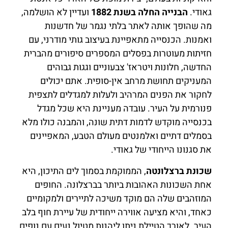
גאודי.
הבנייה החלה בשנת 1882
ועדיין לא הושלמה,
מה שהופך אותה לאתר בלתי נגמר של חדשנות
ואמנות. הכנסייה מתאפיינת בעיצוב גותי מודרני, עם
חזיתות מעוטרות בפסלים המספרים סיפורים מהברית
החדשה, חלונות ויטראז' צבעוניים וגגות גבוהים
המעניקים תחושת מרחב אין-סופית. אתם יכולים
לחקור את הפנים המרהיב ולעלות למגדלים לתצפית
פנורמית על העיר. עובדה מעניינת היא שכל מגדל
בכנסייה מוקדש לדמות דתית שונה, והמבנה כולו מלא
בסמלים דתיים ואלמנטים מעולם הטבע, המאפיינים
את סגנונו הייחודי של גאודי.
שכונת ברצלונטה
, הממוקמת בסמוך לים התיכון, היא
אחת השכונות האהובות ביותר בברצלונה. החופים
המוזהבים שלה הם מוקד משיכה לתיירים ולמקומיים
כאחד, והיא מציעה אווירה ייחודית של עיירת חוף בלב
העיר. לאורך הטיילת ניתן ליהנות מטיול נעים עם נופים