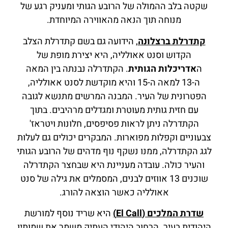
שקטה בלב ההמולה של הרובע הגותי ומעניק רגע של
מנוחה תוך הנאה מהאווירה המיוחדת.
קתדרלת ברצלונה
, הידועה גם בשם קתדרלת הצלב
הקדוש וסנט אאולליה, היא יצירת מופת של
ה
אדריכלות הגותית
. הקתדרלה נבנתה בין המאה
ה-13 למאה ה-15 והיא מוקדשת לסנט אאולליה,
הפטרונית של העיר. המבנה המרשים מתנשא לגובה
עם חזית גותית מעוטרת ומגדלים מרהיבים. בתוך
הקתדרלה ניתן לראות פסיפסים, חלונות ויטראז'
צבעוניים וקפלות מפוארות. המבקרים יכולים גם לעלות
לגג הקתדרלה, ממנו נשקף נוף מדהים של הרובע הגותי
והעיר כולה. עובדה מעניינת היא שבחצר הקתדרלה
שוכנים 13 אווזים לבנים, המסמלים את גילה של סנט
אאולליה כאשר הוצאה להורג.
שדרת המלכים (El Call
)
היא שריד נוסף למורשת
היהודית בעיר. הרחוב היהודי העתיק משמר את שמותיו