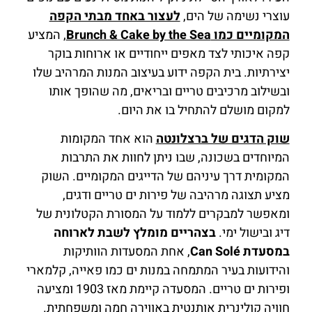
עוצרי נשימה של הים,
לעצור באחד מבתי הקפה
המקומיים כמו Brunch & Cake by the Sea
, המציע
קפה איכותי לצד מאפים ייחודיים או ארוחות בוקר
יצירתיות. בית הקפה ידוע בעיצוב המנות המרהיב שלו
ובשילוב מרכיבים טריים ובריאים, מה שהופך אותו
למקום מושלם להתחיל בו את היום.
שוק הדגים של ברצלונטה
הוא אחד המקומות
המיוחדים בשכונה, שבו ניתן לחוות את התרבות
המקומית דרך עיניהם של הדייגים המקומיים. השוק
מציע תצוגה מרהיבה של פירות ים טריים ודגים,
ומאפשר למבקרים ללמוד על המסורת הקטלונית של
דיג ובישול ימי.
בצהריים מומלץ לשבת לארוחה
במסעדת Can Solé
, אחת המסעדות הוותיקות
והידועות בעיר המתמחה במנות ים כמו פאייה, קלמארי
ופירות ים טריים. המסעדה קיימת מאז 1903 ומציעה
חוויה קולינרית אותנטית באווירה חמה ומשפחתית.