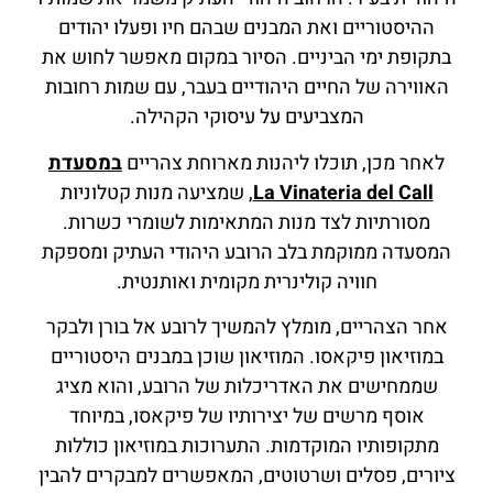
ההיסטוריים ואת המבנים שבהם חיו ופעלו יהודים
בתקופת ימי הביניים. הסיור במקום מאפשר לחוש את
האווירה של החיים היהודיים בעבר, עם שמות רחובות
המצביעים על עיסוקי הקהילה.
לאחר מכן, תוכלו ליהנות מארוחת צהריים
במסעדת
La Vinateria del Call
, שמציעה מנות קטלוניות
מסורתיות לצד מנות המתאימות לשומרי כשרות.
המסעדה ממוקמת בלב הרובע היהודי העתיק ומספקת
חוויה קולינרית מקומית ואותנטית.
אחר הצהריים, מומלץ להמשיך לרובע אל בורן ולבקר
במוזיאון פיקאסו. המוזיאון שוכן במבנים היסטוריים
שממחישים את האדריכלות של הרובע, והוא מציג
אוסף מרשים של יצירותיו של פיקאסו, במיוחד
מתקופותיו המוקדמות. התערוכות במוזיאון כוללות
ציורים, פסלים ושרטוטים, המאפשרים למבקרים להבין