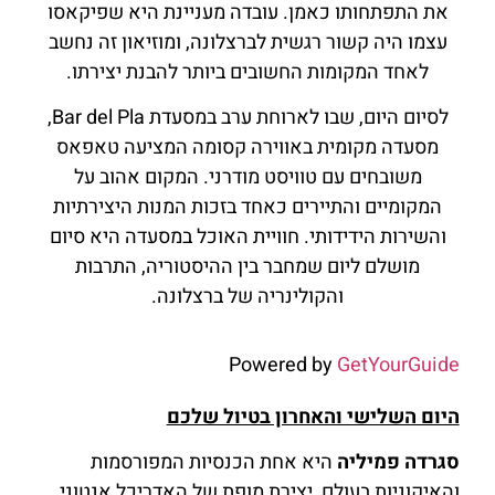
את התפתחותו כאמן. עובדה מעניינת היא שפיקאסו
עצמו היה קשור רגשית לברצלונה, ומוזיאון זה נחשב
לאחד המקומות החשובים ביותר להבנת יצירתו.
לסיום היום, שבו לארוחת ערב במסעדת Bar del Pla,
מסעדה מקומית באווירה קסומה המציעה טאפאס
משובחים עם טוויסט מודרני. המקום אהוב על
המקומיים והתיירים כאחד בזכות המנות היצירתיות
והשירות הידידותי. חוויית האוכל במסעדה היא סיום
מושלם ליום שמחבר בין ההיסטוריה, התרבות
והקולינריה של ברצלונה.
Powered by
GetYourGuide
היום השלישי והאחרון בטיול שלכם
סגרדה פמיליה
היא אחת הכנסיות המפורסמות
והאיקוניות בעולם, יצירת מופת של האדריכל אנטוני