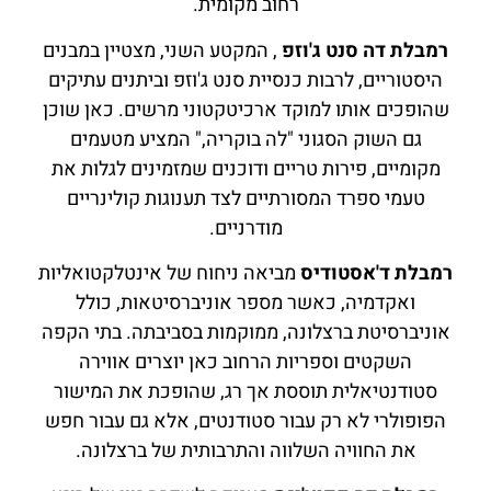
רחוב מקומית.
רמבלת דה סנט ג'וזפ
, המקטע השני, מצטיין במבנים
היסטוריים, לרבות כנסיית סנט ג'וזפ וביתנים עתיקים
שהופכים אותו למוקד ארכיטקטוני מרשים. כאן שוכן
גם השוק הסגוני "לה בוקריה," המציע מטעמים
מקומיים, פירות טריים ודוכנים שמזמינים לגלות את
טעמי ספרד המסורתיים לצד תענוגות קולינריים
מודרניים.
רמבלת ד'אסטודיס
מביאה ניחוח של אינטלקטואליות
ואקדמיה, כאשר מספר אוניברסיטאות, כולל
אוניברסיטת ברצלונה, ממוקמות בסביבתה. בתי הקפה
השקטים וספריות הרחוב כאן יוצרים אווירה
סטודנטיאלית תוססת אך רג, שהופכת את המישור
הפופולרי לא רק עבור סטודנטים, אלא גם עבור חפש
את החוויה השלווה והתרבותית של ברצלונה.