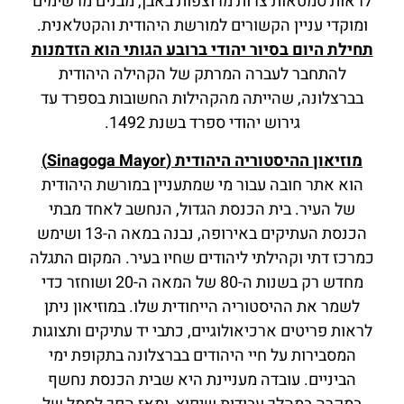
לראות סמטאות צרות מרוצפות באבן, מבנים מרשימים
ומוקדי עניין הקשורים למורשת היהודית והקטלאנית.
תחילת היום בסיור יהודי ברובע הגותי הוא הזדמנות
להתחבר לעברה המרתק של הקהילה היהודית
בברצלונה, שהייתה מהקהילות החשובות בספרד עד
גירוש יהודי ספרד בשנת 1492.
מוזיאון ההיסטוריה היהודית (Sinagoga Mayor)
הוא אתר חובה עבור מי שמתעניין במורשת היהודית
של העיר. בית הכנסת הגדול, הנחשב לאחד מבתי
הכנסת העתיקים באירופה, נבנה במאה ה-13 ושימש
כמרכז דתי וקהילתי ליהודים שחיו בעיר. המקום התגלה
מחדש רק בשנות ה-80 של המאה ה-20 ושוחזר כדי
לשמר את ההיסטוריה הייחודית שלו. במוזיאון ניתן
לראות פריטים ארכיאולוגיים, כתבי יד עתיקים ותצוגות
המסבירות על חיי היהודים בברצלונה בתקופת ימי
הביניים. עובדה מעניינת היא שבית הכנסת נחשף