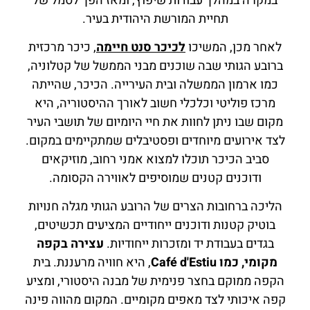
במקרה במהלך עבודות שיפוץ, ומאז הפך לסמל של
תחיית המורשת היהודית בעיר.
לאחר מכן, המשיכו
לכיכר סנט חיימה
, כיכר מרכזית
ברובע הגותי שבה שוכנים מבני הממשל של קטלוניה,
כמו ארמון הממשלה ובית העירייה. הכיכר, שהייתה
מרכז פוליטי וכלכלי חשוב לאורך ההיסטוריה, היא
מקום שבו ניתן לחוות את חיי היומיום של תושבי העיר
לצד אירועים מיוחדים ופסטיבלים שמתקיימים במקום.
סביב הכיכר תוכלו למצוא אמני רחוב, מוזיקאים
ודוכנים קטנים שמוסיפים לאווירה הקסומה.
הליכה ברחובות הצרים של הרובע הגותי מגלה חנויות
בוטיק קטנות ודוכנים ייחודיים המציעים תכשיטים,
בגדים בעבודת יד ומזכרות ייחודיות.
עצירה בקפה
מקומי, כמו Café d'Estiu
, היא חוויה מרעננת. בית
הקפה ממוקם בחצר פנימית של מבנה היסטורי, ומציע
קפה איכותי לצד מאפים מקומיים. המקום מהווה פינה