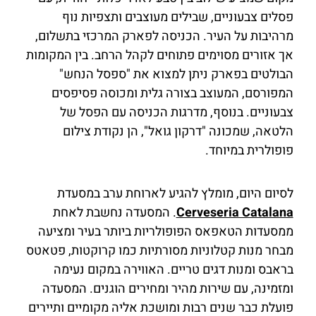
פסלים צבעוניים, שבילים מעוצבים ותצפיות נוף
מרהיבות על העיר. הכניסה לפארק המרכזי בתשלום,
אך אזורים מסוימים פתוחים לקהל הרחב. בין המקומות
הבולטים בפארק ניתן למצוא את "ספסל הנחש"
המפורסם, המעוצב בצורה גלית ומכוסה פסיפסים
צבעוניים. בנוסף, מדרגות הכניסה עם הפסל של
הלטאה, שמכונה "דרקון גואל", הן נקודת צילום
פופולרית במיוחד.
לסיום היום, מומלץ להגיע לארוחת ערב במסעדת
Cerveseria Catalana
. המסעדה נחשבת לאחת
ממסעדות הטאפאס הפופולריות ביותר בעיר ומציעה
מבחר מנות קטלוניות מסורתיות כמו קרוקטות, פטאטס
בראבס ומנות דגים טריים. האווירה במקום נעימה
ומזמינה, עם שירות מהיר ומחירים הוגנים. המסעדה
פועלת כבר שנים רבות ומושכת אליה מקומיים ותיירים