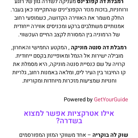
רמבלת דה קפוצ'ינס
מעניקה לשדרה גוון של רוגע
ורוחניות, בזכות מנזר הקפוצ'ינים שהתקיימו כאן בעבר.
החלק משמר את האווירה הקדושה, כשמופעי רחוב
אמנותיים משתלבים ברקע ומכניסים אווירה ייחודית
של הרמוניה בין המסורת לקצב החיים העכשווי.
רמבלת דה סנטה מוניקה
, המקטע החמישי והאחרון,
מובילה ישירות אל הנמל ומאופיינת בקסם ייחודית.
קרויה על שם כנסיית סנטה מוניקה, היא מסמלת את
קו החיבור בין העיר לים, ומלאה באמנות רחוב, גלריות
וחנויות שמציעות מזכרות מיוחדות ומקוריות.
Powered by
GetYourGuide
אילו אטרקציות אפשר למצוא
בשדרה?
שוק לה בוקריה
– אחד משווקי המזון המפורסמים