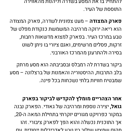
להתחיל בו את המסע בשדרה וליהנות מהאווירה
התוססת של העיר.
פארק המצודה
– מעט צפונית לשדרה, פארק המצודה
הוא ריאה ירוקה מרהיבה המשמשת כנקודת מפלט של
טבע במרכז העיר. בפארק למצוא מדשאות רחבות,
זרקות, פסלים מרשימים, ואגם ציורי בו ניתן לשוט
בסירה ולהתרענן מהמרכז האורבני.
ביקור בשדרת לה רמבלס ובסביבתה הוא מסע מרתק
בלב התרבות, ההיסטוריה והאמנות של ברצלונה – מסע
שמבטיח חוויות בלתי נשכחות בכל פינה.
אחר הצהריים מומלץ להקדיש לביקור בפארק
גואל,
יצירה נוספת ומרהיבה של גאודי. הפארק נבנה
במקור כפרויקט מגורים יוקרתי בתחילת המאה ה-20,
אך התוכנית נכשלה והוא הפך לפארק ציבורי. זהו
מקום שמציע שילוב בין טבע לאדריכלות ייחודית, עם