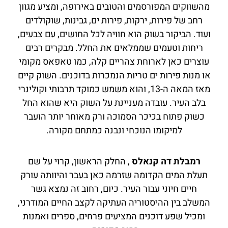
מהשווקים המפורסמים והטובים באירופה, ומציע מגוון
רחב של פירות, ירקות, פירות ים, גבינות, שוקולדים
ועוד. הביקור בשוק הוא חוויה לכל החושים, עם צבעים,
ריחות וטעמים שממלאים את החלל. מבקרים רבים
עוצרים כאן לארוחת צהריים קלה, כמו טאפאס מקומי
או מנות פירות ים טריות הנמכרות בדוכנים. השוק קיים
מאז המאה ה-13, והוא משמש כמוקד תרבותי וקולינרי
בלב העיר. עובדה מעניינת על השוק היא שהוא החל
כשוק פתוח בכיכר הסמוכה ורק מאוחר יותר הועבר
למיקומו הנוכחי ונבנה כמתחם מקורה.
רמבלת דה קנאלס
, החלק הראשון, קרוי על שם
תעלת המים הקדומה שזרמה כאן בעבר והיוותה עורק
חיים חיוני עבור העיר. כיום, רחוב זה נמצא גשר
המשלב בין ההיסטוריה העתיקה לקצב החיים המודרני,
ומכיל שפע דוכנים המציעים פרחים, ספרים ואמנות