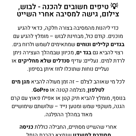
💡 טיפים חשובים להכנה - לבוש,
צילום, גישה למסיבה אחרי השייט
כדי ליהנות מהמסיבה בצורה חלקה, כדאי להגיע
מוכנים. קודם כול, מבחינת לבוש – מומלץ להגיע עם
בגדים קלילים ונוחים
שמתאימים לשמש ולרוח בים.
רצוי להביא גם
בגד ים
, מכיוון שבמהלך העצירה ניתן
לרדת למים. נעליים: עדיף
סנדלים שלא מחליקים
או
נעליים נוחות שתוכלו לזוז איתן בסיפון.
לכל מי שאוהב לצלם – זה זמן מעולה להביא
מגן מים
לטלפון
, מצלמה קטנה או
GoPro
.
בנוסף, מומלץ להביא תיק קטן או אפילו פאוץ עם קרם
הגנה, משקפי שמש ומטען נייד – שלושתם שימושיים
מאוד במהלך ההפלגה.
אחרי שהשייט מסתיים, החבילה כוללת
כניסה
מסודרת למועדון
שנמצא בקרבת הנמל.