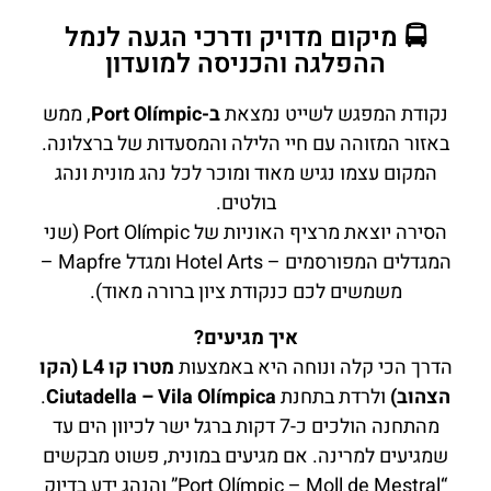
🚍 מיקום מדויק ודרכי הגעה לנמל
ההפלגה והכניסה למועדון
נקודת המפגש לשייט נמצאת
ב-Port Olímpic
, ממש
באזור המזוהה עם חיי הלילה והמסעדות של ברצלונה.
המקום עצמו נגיש מאוד ומוכר לכל נהג מונית ונהג
בולטים.
הסירה יוצאת מרציף האוניות של Port Olímpic (שני
המגדלים המפורסמים – Hotel Arts ומגדל Mapfre –
משמשים לכם כנקודת ציון ברורה מאוד).
איך מגיעים?
הדרך הכי קלה ונוחה היא באמצעות
מטרו קו L4 (הקו
הצהוב)
ולרדת בתחנת
Ciutadella – Vila Olímpica
.
מהתחנה הולכים כ-7 דקות ברגל ישר לכיוון הים עד
שמגיעים למרינה. אם מגיעים במונית, פשוט מבקשים
“Port Olímpic – Moll de Mestral” והנהג ידע בדיוק