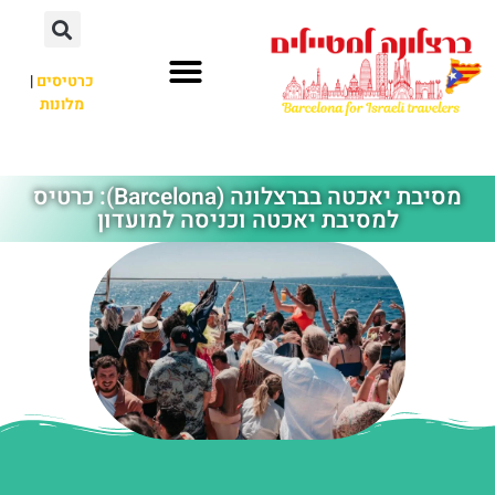
לתוכן
כרטיסים
|
מלונות
חשוב לדעת
אתרי תיירות
לא רק ברצלונה
מסיבת יאכטה בברצלונה (Barcelona): כרטיס
למסיבת יאכטה וכניסה למועדון