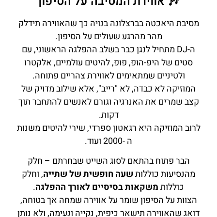
🎶 אווירת המסיבה על הסיפון
מסיבת היאכטה בברצלונה בנויה כך שהאווירה תידלק
מהר מהרגע שעולים על הסיפון.
ה-DJ מתחיל לנגן כבר בשלב ההפלגה הראשוני, עם
סטים של היפ-הופ, פופ, להיטים עולמיים, אלקטרו
ולטיניים שמתאימים לאווירת צהריים פתוחה.
המוזיקה לא כבדה, לא "רייב", אלא שילוב מדויק של
קצב שמרים את האנרגיה וגורם לאנשים להתחבר תוך
דקות.
לרוב המוזיקה היא רגאטון ספרדי, שירי להיטים משנות
ה -2000 ועוד.
הבר פתוח בהתאם לסוג השייט שבחרתם – חלק
מהנסיעות כוללות
שעה חופשית של שתייה
, וחלק
כוללות
משקאות בסיסיים לאורך ההפלגה
.
הצוות על הסיפון שומר על אווירה שמחה אך בטוחה,
דואג שהאווירה תישאר כיפית, נקייה ונעימה, ולא נותן