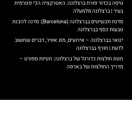
טיסה בכדור פורח ברצלונה: האטרקציה הכי פנורמית
בעיר | ברצלונה מלמעלה
סדנת תכשיטים בברצלונה (Barcelona): סדנה להכנת
טבעות כסף בברצלונה
ינואר בברצלונה – אירועים, מזג אוויר, דברים שחשוב
לדעת | חורף בברצלונה
חנות חולצות כדורגל של ברצלונה: חנויות ספורט –
מדריך החולצות של בארסה
האתר הינו אתר המלצות מטיילים לגאודי, ברצלונה והסביבה © כל הזכויות
שמורות לסוכנות TRAVELERS.CO.IL
מדיניות פרטיות