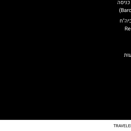
כניסה
יה"ח
– 
בעות