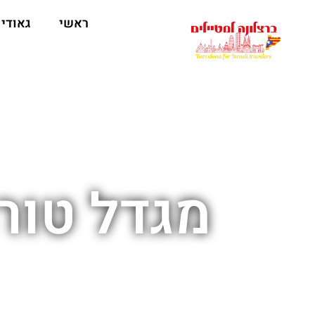
לתוכן
ראשי
גאודי
מגדל טורה אגבר‪‬