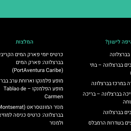
פה לישון?
המלצות
 בברצלונה
כרטיס יומי פארק המים הקריבי
בברצלונה: פארק המים
 5 כוכבים בברצלונה – בתי
(PortAventura Caribe)
מופע פלמנקו וארוחת ערב בברצ
ה במרכז בברצלונה
מופע הפלמנקו – Tablao de
יכה בברצלונה – בריכה
Carmen
וחה
בברצלונה: כרטיס כניסה למוזיא
צים בשדרות הרמבלס
ולמנזר