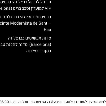
חיי הלילה של ברצלונה: כרטיס 
VIP למועדון וסבב ברים (Barcelona)
כרטיס סיור עצמאי בברצלונה: ב
Recinte Modernista de Sant
Pau
סדנת תכשיטים בברצלונה
(Barcelona): סדנה להכנת ט
כסף בברצלונה
מטיילים לגאודי, ברצלונה והסביבה © כל הזכויות שמורות לסוכנות TRAVELERS.CO.IL