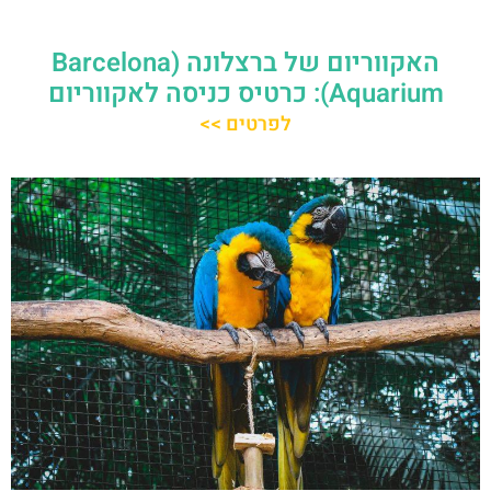
האקווריום של ברצלונה (Barcelona
Aquarium): כרטיס כניסה לאקווריום
לפרטים >>