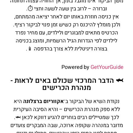
משך הביקור אינו מוגבל בזמן, אך החוויה עצמה תחומה
וברורה – לרוב בין שעה לשעה וחצי ⏱️.
אין כניסה חוזרת באותו יום לאחר יציאה מהמתחם,
ולכן מומלץ להיכנס רק כשיש זמן פנוי לביקור רציף.
הכרטיס מתאים למבוגרים ולילדים, עם מחיר נפרד
לילדים לפי הגדרות הגיל הרשמיות, ומוצג בכניסה
בצורה דיגיטלית ללא צורך בהדפסה 📱.
Powered by
GetYourGuide
🦈 הדבר המרכזי שכולם באים לראות -
מנהרת הכרישים
נקודת השיא של הביקור ב־
אקווריום ברצלונה
היא
ללא ספק מנהרת הכרישים – והיא הסיבה העיקרית
לכך שמטיילים רבים בוחרים להגיע דווקא לכאן 🦈.
מדובר במנהרה שקופה ארוכה, שבה המבקרים צועדים