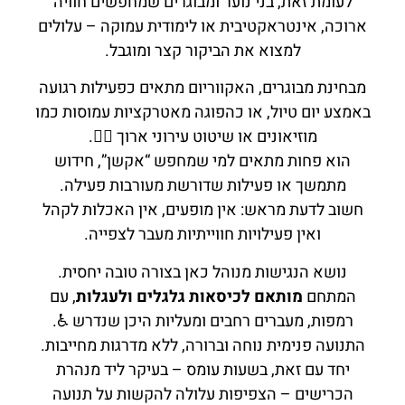
לעומת זאת, בני נוער ומבוגרים שמחפשים חוויה
ארוכה, אינטראקטיבית או לימודית עמוקה – עלולים
למצוא את הביקור קצר ומוגבל.
מבחינת מבוגרים, האקווריום מתאים כפעילות רגועה
באמצע יום טיול, או כהפוגה מאטרקציות עמוסות כמו
מוזיאונים או שיטוט עירוני ארוך 🚶‍♂️.
הוא פחות מתאים למי שמחפש “אקשן”, חידוש
מתמשך או פעילות שדורשת מעורבות פעילה.
חשוב לדעת מראש: אין מופעים, אין האכלות לקהל
ואין פעילויות חווייתיות מעבר לצפייה.
נושא הנגישות מנוהל כאן בצורה טובה יחסית.
המתחם
מותאם לכיסאות גלגלים ולעגלות
, עם
רמפות, מעברים רחבים ומעליות היכן שנדרש ♿.
התנועה פנימית נוחה וברורה, ללא מדרגות מחייבות.
יחד עם זאת, בשעות עומס – בעיקר ליד מנהרת
הכרישים – הצפיפות עלולה להקשות על תנועה