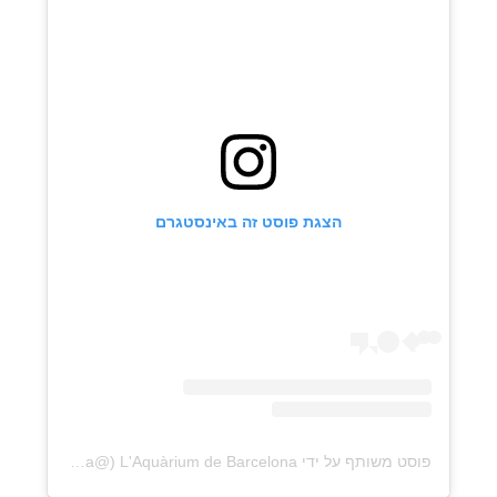
הצגת פוסט זה באינסטגרם
פוסט משותף על ידי ‏‎L'Aquàrium de Barcelona‎‏ (@‏‎aquariumbarcelona‎‏)