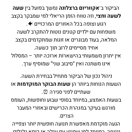
הביקור ב־
אקווריום ברצלונה
נמשך בפועל בין
שעה
לשעה וחצי
, וזה טווח הזמן הריאלי למי שמבקר בקצב
רגוע וצופה בכל האזורים המרכזיים 🐠.
משפחות עם ילדים קטנים נוטות להתקרב לשעה
המלאה, בעוד מבוגרים או זוגות שמתקדמים בקצב
אחיד מסיימים לרוב תוך כשעה.
אין יתרון משמעותי בהישארות ארוכה יותר – המסלול
אינו משתנה ואין “סיבוב שני” שמוסיף ערך.
ניהול נכון של הביקור מתחיל בבחירת השעה.
השעות הנוחות ביותר הן
שעות הבוקר המוקדמות
או
שעתיים לפני סגירה ⏰.
בשעות האמצע, במיוחד בסופי שבוע וחופשות, העומס
מורגש בעיקר במנהרת הכרישים ובאזורי המעבר
הצרים.
הגעה מוקדמת מאפשרת תנועה חופשית יותר וצפייה
נינוחה, במיוחד למי שמגיע עם עגלה או כיסא גלגלים.