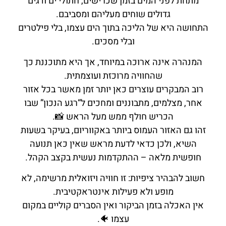
מתחת לפני המים בזמן שכרישים, חתולי ים ודגים
גדולים שוחים מעליהם ומסביבם.
התחושה היא של הליכה בתוך הים עצמו, בלי פילטרים
ובלי מסכים.
המנהרה אינה ארוכה במיוחד, אך היא מתוכננת כך
שהחוויה מרוכזת ועוצמתית.
רוב המבקרים עוצרים כאן יותר זמן מאשר בכל אזור
אחר, מצלמים, מתבוננים ומחכים ל“רגע הנכון” שבו
הכריש חולף ממש מעל הראש 📸.
זהו גם האזור העמוס ביותר באקווריום, בעיקר בשעות
השיא, ולכן כדאי לדעת מראש שאין כאן תנועה
חופשית מלאה – ההתקדמות נעשית בקצב הקהל.
חשוב להבהיר ציפיות: זו חוויה ויזואלית מרשימה, לא
מופע ולא פעילות אינטראקטיבית.
אין האכלה בזמן הביקור ואין הסברים קוליים במקום
עצמו 🐠.