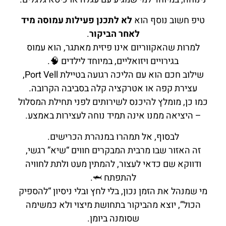
טיפ חשוב נוסף הוא
לא לתכנן פעילות עמוסה מיד
לאחר הביקור
.
למרות שהאקווריום אינו פיזית מאתגר, הוא עמוס
בגירויים ויזואליים, במיוחד לילדים 🧠.
שילוב חכם הוא עם הליכה רגועה בטיילת Port Vell,
עצירת קפה או אטרקציה קלה בסביבה הקרובה.
כמו כן, מומלץ להיכנס לשירותים לפני תחילת המסלול
– היציאה ממנו אינה תמיד נוחה לעצירות באמצע.
לבסוף, אל תמהרו במנהרת הכרישים.
זה האזור שבו מרבית המבקרים חווים “שיא” רגשי,
ודווקא שם כדאי לעצור, להמתין מעט ולתת לחוויה
להתפתח 🦈.
מי שמנהל את הזמן נכון, בלי לחץ ובלי ניסיון “להספיק
הכול”, יוצא מהביקור בתחושת מיצוי ולא כמשימה
שסומנה ביומן.