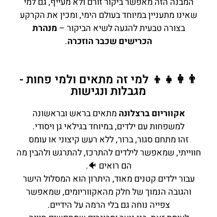
המבנה הזה מאפשר ביקור זורם ולא מעייף, גם למי
שאינו מתעניין במיוחד בעולם הימי, ומכין את הקרקע
בצורה טבעית להגעה לשיא הביקור –
מנהרת
הכרישים שכבר הוזכרה
.
👨‍👩‍👧‍👦 למי זה מתאים ולמי פחות -
מגבלות ונגישות
אקווריום ברצלונה
מתאים בראש ובראשונה
למשפחות עם ילדים, במיוחד בגילאי גן ויסודי.
זהו מתחם סגור, ברור, ללא רעש קיצוני או עומס
חווייתי, שמאפשר לילדים להתרכז, להתרגש ולהבין מה
הם רואים 🐠.
עבור ילדים קטנים מאוד, היתרון הוא המסלול הישר
והגובה הנמוך של חלק מהאקווריומים, שמאפשר
צפייה נוחה גם בלי הרמה על הידיים.