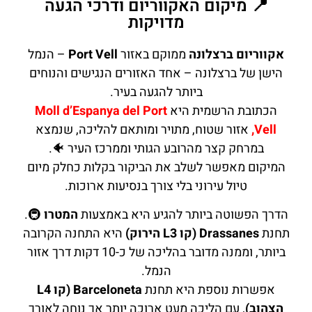
📍 מיקום האקווריום ודרכי הגעה
מדויקות
אקווריום ברצלונה
ממוקם באזור
Port Vell
– הנמל
הישן של ברצלונה – אחד האזורים הנגישים והנוחים
ביותר להגעה בעיר.
הכתובת הרשמית היא
Moll d’Espanya del Port
Vell,
אזור שטוח, מתויר ומותאם להליכה, שנמצא
במרחק קצר מהרובע הגותי וממרכז העיר 🐠.
המיקום מאפשר לשלב את הביקור בקלות כחלק מיום
טיול עירוני בלי צורך בנסיעות ארוכות.
הדרך הפשוטה ביותר להגיע היא באמצעות
המטרו
🚇.
תחנת
Drassanes (קו L3 הירוק)
היא התחנה הקרובה
ביותר, וממנה מדובר בהליכה של כ-10 דקות דרך אזור
הנמל.
אפשרות נוספת היא תחנת
Barceloneta (קו L4
הצהוב)
, עם הליכה מעט ארוכה יותר אך נוחה לאורך