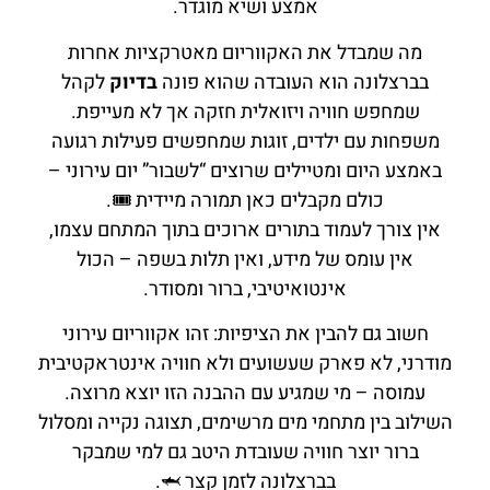
אמצע ושיא מוגדר.
מה שמבדל את האקווריום מאטרקציות אחרות
בברצלונה הוא העובדה שהוא פונה
בדיוק
לקהל
שמחפש חוויה ויזואלית חזקה אך לא מעייפת.
משפחות עם ילדים, זוגות שמחפשים פעילות רגועה
באמצע היום ומטיילים שרוצים “לשבור” יום עירוני –
כולם מקבלים כאן תמורה מיידית 🎟️.
אין צורך לעמוד בתורים ארוכים בתוך המתחם עצמו,
אין עומס של מידע, ואין תלות בשפה – הכול
אינטואיטיבי, ברור ומסודר.
חשוב גם להבין את הציפיות: זהו אקווריום עירוני
מודרני, לא פארק שעשועים ולא חוויה אינטראקטיבית
עמוסה – מי שמגיע עם ההבנה הזו יוצא מרוצה.
השילוב בין מתחמי מים מרשימים, תצוגה נקייה ומסלול
ברור יוצר חוויה שעובדת היטב גם למי שמבקר
בברצלונה לזמן קצר 🦈.