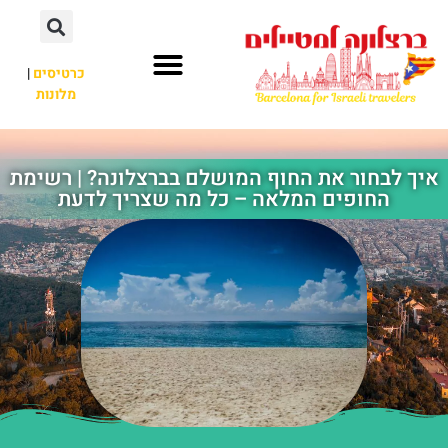
לתוכן
כרטיסים
|
מלונות
חשוב לדעת
אתרי תיירות
לא רק ברצלונה
איך לבחור את החוף המושלם בברצלונה? | רשימת
החופים המלאה – כל מה שצריך לדעת