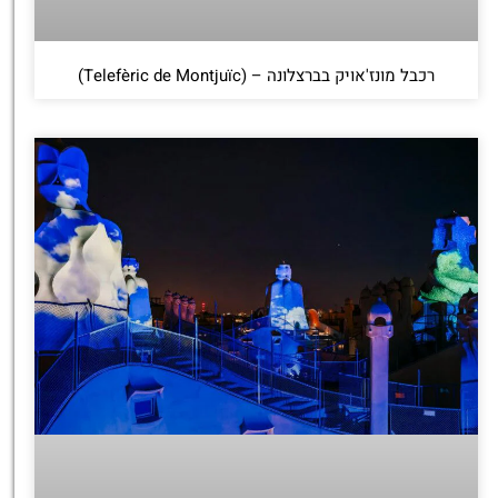
רכבל מונז'אויק בברצלונה – (Telefèric de Montjuïc)