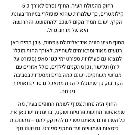
רחוק מהמולת העיר. החוף נפרס לאורך כ-5
קילומטרים, כך שלמרות שהוא פופולרי במיוחד בעונת
הקיץ, יש בו תמיד מקום לשכב ולהתפשט, וההרגשה
היא של מרחב גדול.
החוף מציע חוויה אידיאלית למשפחות, שכן המים כאן
רגועים מאוד ומתאימים לשחייה. לאורך החוף תוכלו
למצוא גם פעילויות ספורט ימי כגון סאפ (ספורט על
לוח) וגלישה, וכן מתקנים לילדים, כולל אזורים עם
מגרשי משחקים. ישנם כמה ברים ומסעדות בסביבה
הקרובה, כך שתוכלו ליהנות ממאכלים טריים ואווירה
נינוחה.
החוף הזה פחות צפוף לעומת החופים בעיר, מה
שמאפשר תחושת פרטיות ושקט, ובו זמנית יש כאן את
כל השירותים שאתם עשויים להזדקק להם – מהשכרת
כיסאות ושמשיות ועד מתקני ספורט. גם ישנו נוף