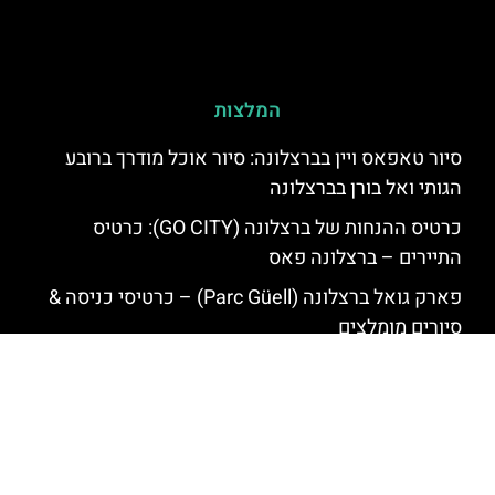
המלצות
סיור טאפאס ויין בברצלונה: סיור אוכל מודרך ברובע
הגותי ואל בורן בברצלונה
כרטיס ההנחות של ברצלונה (GO CITY): כרטיס
התיירים – ברצלונה פאס
פארק גואל ברצלונה (Parc Güell) – כרטיסי כניסה &
סיורים מומלצים
סגרדה פמיליה (La Sagrada Família) – הקתדרלה
של גאודי בברצלונה
חוף לוונט (Llevant Beach) בברצלונה: הבריחה
מההמונים של ברצלונה