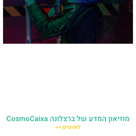
מוזיאון המדע של ברצלונה CosmoCaixa
לפרטים >>