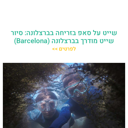
שייט על סאפ בזריחה בברצלונה: סיור
שייט מודרך בברצלונה (Barcelona)
לפרטים >>