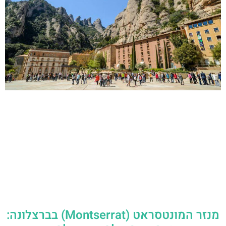
מנזר המונטסראט (Montserrat) בברצלונה: