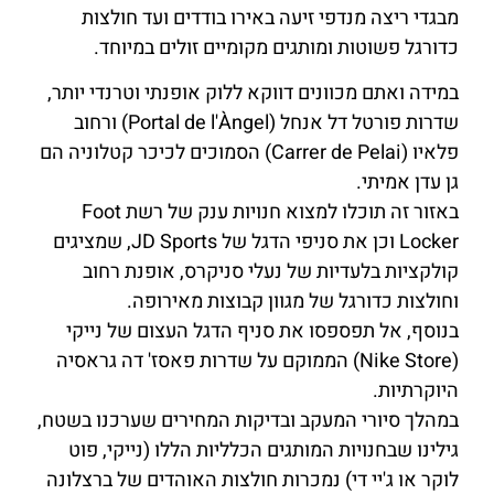
מבגדי ריצה מנדפי זיעה באירו בודדים ועד חולצות
כדורגל פשוטות ומותגים מקומיים זולים במיוחד.
במידה ואתם מכוונים דווקא ללוק אופנתי וטרנדי יותר,
שדרות פורטל דל אנחל (Portal de l'Àngel) ורחוב
פלאיו (Carrer de Pelai) הסמוכים לכיכר קטלוניה הם
גן עדן אמיתי.
באזור זה תוכלו למצוא חנויות ענק של רשת Foot
Locker וכן את סניפי הדגל של JD Sports, שמציגים
קולקציות בלעדיות של נעלי סניקרס, אופנת רחוב
וחולצות כדורגל של מגוון קבוצות מאירופה.
בנוסף, אל תפספסו את סניף הדגל העצום של נייקי
(Nike Store) הממוקם על שדרות פאסז' דה גראסיה
היוקרתיות.
במהלך סיורי המעקב ובדיקות המחירים שערכנו בשטח,
גילינו שבחנויות המותגים הכלליות הללו (נייקי, פוט
לוקר או ג'יי די) נמכרות חולצות האוהדים של ברצלונה