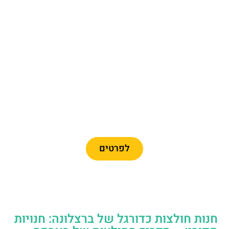
מומלץ
כרטיסיים לפארק פורט
אוונטורה + פרארי לנד
לפרטים
חנות חולצות כדורגל של ברצלונה: חנויות