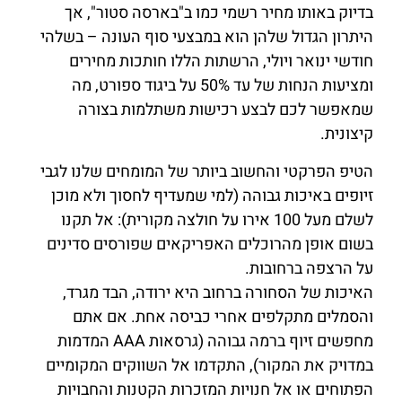
בדיוק באותו מחיר רשמי כמו ב"בארסה סטור", אך
היתרון הגדול שלהן הוא במבצעי סוף העונה – בשלהי
חודשי ינואר ויולי, הרשתות הללו חותכות מחירים
ומציעות הנחות של עד 50% על ביגוד ספורט, מה
שמאפשר לכם לבצע רכישות משתלמות בצורה
קיצונית.
הטיפ הפרקטי והחשוב ביותר של המומחים שלנו לגבי
זיופים באיכות גבוהה (למי שמעדיף לחסוך ולא מוכן
לשלם מעל 100 אירו על חולצה מקורית): אל תקנו
בשום אופן מהרוכלים האפריקאים שפורסים סדינים
על הרצפה ברחובות.
האיכות של הסחורה ברחוב היא ירודה, הבד מגרד,
והסמלים מתקלפים אחרי כביסה אחת. אם אתם
מחפשים זיוף ברמה גבוהה (גרסאות AAA המדמות
במדויק את המקור), התקדמו אל השווקים המקומיים
הפתוחים או אל חנויות המזכרות הקטנות והחבויות