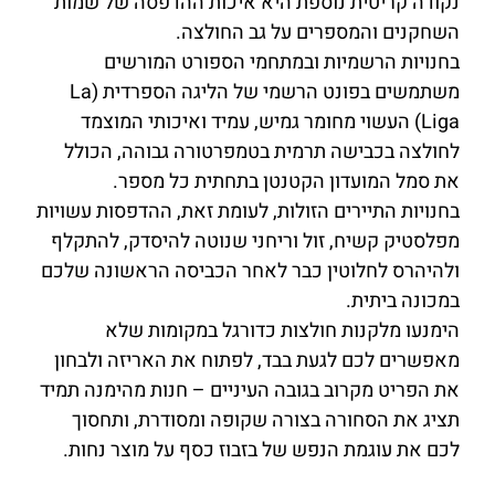
נקודה קריטית נוספת היא איכות ההדפסה של שמות
השחקנים והמספרים על גב החולצה.
בחנויות הרשמיות ובמתחמי הספורט המורשים
משתמשים בפונט הרשמי של הליגה הספרדית (La
Liga) העשוי מחומר גמיש, עמיד ואיכותי המוצמד
לחולצה בכבישה תרמית בטמפרטורה גבוהה, הכולל
את סמל המועדון הקטנטן בתחתית כל מספר.
בחנויות התיירים הזולות, לעומת זאת, ההדפסות עשויות
מפלסטיק קשיח, זול וריחני שנוטה להיסדק, להתקלף
ולהיהרס לחלוטין כבר לאחר הכביסה הראשונה שלכם
במכונה ביתית.
הימנעו מלקנות חולצות כדורגל במקומות שלא
מאפשרים לכם לגעת בבד, לפתוח את האריזה ולבחון
את הפריט מקרוב בגובה העיניים – חנות מהימנה תמיד
תציג את הסחורה בצורה שקופה ומסודרת, ותחסוך
לכם את עוגמת הנפש של בזבוז כסף על מוצר נחות.