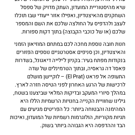
שיא מהיסטוריית המועדון, העתק מדויק של ספסל
השחקנים מהאיצטדיון, ואפילו אזור ייעודי שבו תוכלו
לעצב ולהדפיס על החולצה שלכם את השם והמספר
שלכם (או של כוכבי הקבוצה) בתוך דקות ספורות.
חנות חובה נוספת מחכה לכם במתחם המוזיאון הזמני
והאיצטדיון, וכן סניפים אסטרטגיים נוספים הפזורים
בנקודות מפתח בעיר: בקניון ל'ילייה דיאגונל, בשדרות
פאסז' דה גראסיה, ובתוך הטרמינלים של שדה
התעופה אל פראט (El Prat) – לוקיישן מושלם
לרכישות של הרגע האחרון לפני הטיסה חזרה לארץ.
במהלך סיורי המעקב ובדיקות המלאי שביצענו בשטח,
גילינו שחוויית הקנייה בחנויות הרשמיות הללו היא
המהימנה והבטוחה ביותר: כל הפריטים מגיעים עם
תגיות מקוריות, הולוגרמות רשמיות של המועדון, ואיכות
הבד וההדפסה היא הגבוהה ביותר בשוק.