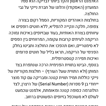
האלמנט הראשון והקל ביותר לבדיקה הוא סמל
המועדון (האסקודו) והלוגו של חברת נייקי על גבי
החולצה.
בחולצות האוהדים המקוריות, הסמל רקום בצורה
צפופה, חלקה ונקייה להפליא, ללא חוטים רופפים או
עיוותים בצורת האותיות, בעוד שבזיופים באיכות נמוכה
הריקמה לעיתים קרובות עקומה, המרווחים בין הפסים
לא סימטריים, ואם תהפכו את החולצה ותביטו בחלק
הפנימי של הריקמה, תראו בליל של חוטים פרומים
ואיכות תפירה קטסטרופלית.
בנוסף, הביטו בתווית הפנימית הרכה שנתפרת בצד
המותן (ולא התווית שעל העורף) – חולצות מקוריות של
נייקי כוללות תמיד תווית קטנה ומבריקה עם קוד מוצר
ייחודי בן 9 ספרות (Serial Number) של היצרן, לצד
הולוגרמה כסופה קטנה ומאומתת, אלמנט שכמעט
לעולם לא משוכפל בזיופים הפשוטים ברחוב.