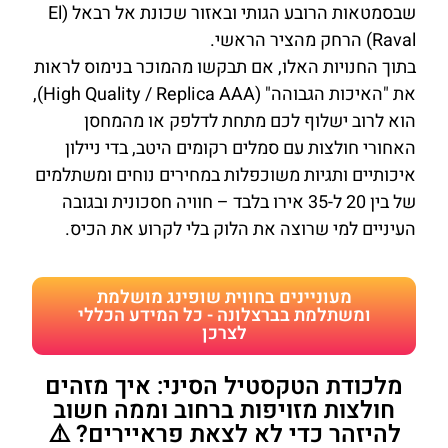
שבסמטאות הרובע הגותי ובאזור שכונת אל רבאל (El
Raval) הרחק מהציר הראשי.
בתוך החנויות האלו, אם תבקשו מהמוכר בנימוס לראות
את "האיכות הגבוהה" (High Quality / Replica AAA),
הוא לרוב ישלוף לכם מתחת לדלפק או מהמחסן
האחורי חולצות עם סמלים רקומים היטב, בדי ניילון
איכותיים ותגיות משוכפלות במחירים נוחים ומשתלמים
של בין 20 ל-35 אירו בלבד – חוויה חסכונית ובגובה
העיניים למי שרוצה את הלוק בלי לקרוע את הכיס.
מעוניינים בחווית שופינג מושלמת
ומשתלמת בברצלונה - כל המידע הכללי
לצרכן
מלכודת הטקסטיל הסיני: איך מזהים
חולצות מזויפות ברחוב וממה חשוב
להיזהר כדי לא לצאת פראיירים? ⚠️