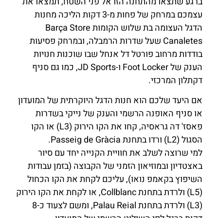
ברגע שתצאו מהתחנה הזו אל פני השטח, תמצאו את
עצמכם במרחק של פחות מ-3 דקות הליכה מחנות
הדגל העצומה בת שלוש הקומות Barça Store
Canaletes שעל שדרות הרמבלה, ובמרחק פסיעות
בודדות מרחוב פורטל דל אנחל שבו שוכנות חנויות
הענק של Foot Locker ו-JD Sports, כמו גם סניף
דקתלון המרכזי.
אם היעד שלכם הוא חנות הדגל היוקרתית של המועדון
או סניף האופנה הרשמי והענק של נייקי בשדרות
פאסז' דה גראסיה, קחו את הקו הירוק (L3) או הקו
הסגול (L2) ורדו בתחנת Passeig de Gràcia.
למי שרוצה לשלב את חוויית הקנייה יחד עם סיור
באצטדיון ובמוזיאון הזמני של הקבוצה (בזמן עבודות
השיפוץ בקאמפ נואו), עליכם לקחת את הקו הכחול
(L5) ולרדת בתחנת Collblanc, או לקחת את הקו הירוק
(L3) ולרדת בתחנת Palau Reial, ומשם לצעוד כ-8