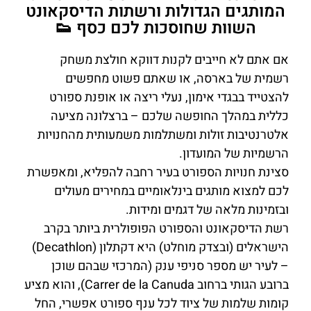
המותגים הגדולות ורשתות הדיסקאונט
השוות שחוסכות לכם כסף 👟
אם אתם לא חייבים לקנות דווקא חולצת משחק
רשמית של בארסה, או שאתם פשוט מחפשים
להצטייד בבגדי אימון, נעלי ריצה או אופנת ספורט
כללית במהלך החופשה שלכם – ברצלונה מציעה
אלטרנטיבות זולות ומשתלמות משמעותית מהחנויות
הרשמיות של המועדון.
סצינת חנויות הספורט בעיר רחבה להפליא, ומאפשרת
לכם למצוא מותגים בינלאומיים במחירים מעולים
ובזמינות מלאה של דגמים ומידות.
רשת הדיסקאונט והספורט הפופולרית ביותר בקרב
הישראלים (ובצדק מוחלט) היא דקתלון (Decathlon)
– לעיר יש מספר סניפי ענק (המרכזי שבהם שוכן
ברובע הגותי ברחוב Carrer de la Canuda), והוא מציע
קומות שלמות של ציוד לכל ענף ספורט אפשרי, החל