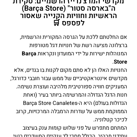
מקדשי המרצ'נדייז הרשמיים: סקירת
ה"בארסה סטור" (Barça Store)
הראשיות וחוויות הקנייה שאסור
לפספס 🛒
אם החלטתם ללכת על הגרסה המקורית והרשמית,
ברצלונה מציעה רשת של חנויות דגל מטורפות
המנוהלות ישירות על ידי המועדון ונקראות
Barça
.
Store
החנויות האלו הן לא סתם מקום לקנות בו בגדים, אלא
מקדשים אינטראקטיביים של ממש עבור חובבי כדורגל,
המעניקים חוויה ספורטיבית מלהיבה ועוצרת נשימה.
חנות הדגל הגדולה והמרשימה ביותר בעיר (ואחת
הגדולות בעולם) היא ה-Barça Store Canaletes
הממוקמת ממש על שדרות הרמבלה המרכזיות, קרוב
לכיכר קטלוניה.
המתחם מתפרש על פני שלוש קומות ענק בעיצוב
עתידני מרהיב, הכולל מסכי לד ענקיים המשדרים רגעי