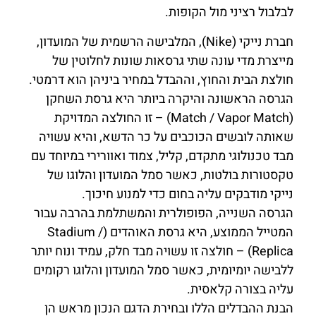
לבלבול רציני מול הקופות.
חברת נייקי (Nike), המלבישה הרשמית של המועדון,
מייצרת מדי עונה שתי גרסאות שונות לחלוטין של
חולצת הבית והחוץ, וההבדל במחיר ביניהן הוא דרמטי.
הגרסה הראשונה והיקרה ביותר היא גרסת השחקן
(Match / Vapor Match) – זו החולצה המדויקת
שאותה לובשים הכוכבים על כר הדשא, והיא עשויה
מבד טכנולוגי מתקדם, קליל, צמוד ואוורירי במיוחד עם
טקסטורות בולטות, כאשר סמל המועדון והלוגו של
נייקי מודבקים עליה בחום כדי למנוע חיכוך.
הגרסה השנייה, הפופולרית והמשתלמת בהרבה עבור
המטייל הממוצע, היא גרסת האוהדים (Stadium /
Replica) – חולצה זו עשויה מבד חלק, עמיד ונוח יותר
ללבישה יומיומית, כאשר סמל המועדון והלוגו רקומים
עליה בצורה קלאסית.
הבנת ההבדלים הללו ובחירת הדגם הנכון מראש הן