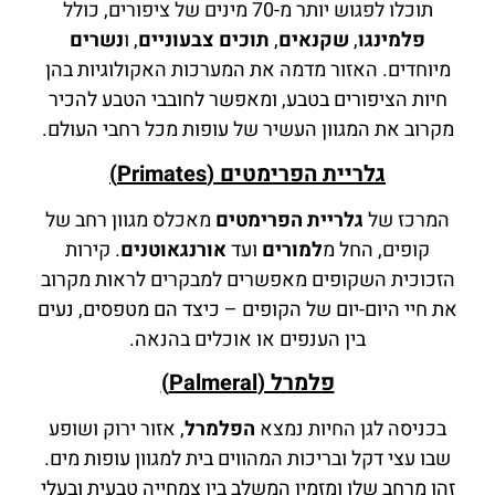
תוכלו לפגוש יותר מ-70 מינים של ציפורים, כולל
פלמינגו
,
שקנאים
,
תוכים צבעוניים
, ו
נשרים
מיוחדים. האזור מדמה את המערכות האקולוגיות בהן
חיות הציפורים בטבע, ומאפשר לחובבי הטבע להכיר
מקרוב את המגוון העשיר של עופות מכל רחבי העולם.
גלריית הפרימטים (Primates)
המרכז של
גלריית הפרימטים
מאכלס מגוון רחב של
קופים, החל מ
למורים
ועד
אורנגאוטנים
. קירות
הזכוכית השקופים מאפשרים למבקרים לראות מקרוב
את חיי היום-יום של הקופים – כיצד הם מטפסים, נעים
בין הענפים או אוכלים בהנאה.
פלמרל (Palmeral)
בכניסה לגן החיות נמצא
הפלמרל
, אזור ירוק ושופע
שבו עצי דקל ובריכות המהווים בית למגוון עופות מים.
זהו מרחב שלו ומזמין המשלב בין צמחייה טבעית ובעלי