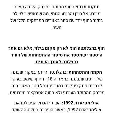
מיקום מרכזי
החוף ממוקם במרחק הליכה קצרה
מרובע אל בורן והרובע הגותי, מה שמאפשר לשלב
ביקור בחוף יחד עם סיור באזורים המרתקים הללו של
העיר.
חוף ברצלונטה הוא לא רק מקום בילוי, אלא גם אתר
היסטורי שמספר את סיפור ההתפתחות של העיר
ברצלונה לאורך השנים.
הקמה והתפתחות:
ברצלונטה הייתה במקור שכונה
של דייגים שנבנתה במאה ה-18, והחוף שימש בעיקר
לצרכים פונקציונליים כמו דייג ונמל קטן. האזור היה
מרוחק מהמוקד העירוני ולא היווה אטרקציה תיירותית.
אולימפיאדת 1992:
השינוי הגדול הגיע לקראת
אולימפיאדת 1992, כאשר העירייה החליטה לשקם