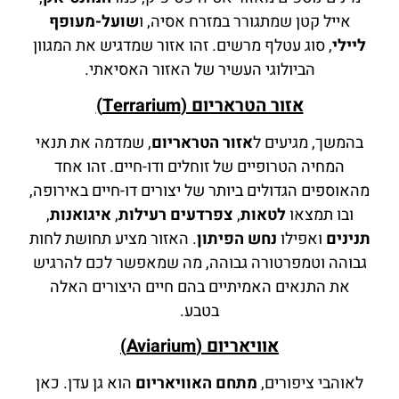
אייל קטן שמתגורר במזרח אסיה, ו
שועל-מעופף
ליילי
, סוג עטלף מרשים. זהו אזור שמדגיש את המגוון
הביולוגי העשיר של האזור האסיאתי.
אזור הטראריום (Terrarium)
בהמשך, מגיעים ל
אזור הטראריום
, שמדמה את תנאי
המחיה הטרופיים של זוחלים ודו-חיים. זהו אחד
מהאוספים הגדולים ביותר של יצורים דו-חיים באירופה,
ובו תמצאו
לטאות
,
צפרדעים רעילות
,
איגואנות
,
תנינים
ואפילו
נחש הפיתון
. האזור מציע תחושת לחות
גבוהה וטמפרטורה גבוהה, מה שמאפשר לכם להרגיש
את התנאים האמיתיים בהם חיים היצורים האלה
בטבע.
אוויאריום (Aviarium)
לאוהבי ציפורים,
מתחם האוויאריום
הוא גן עדן. כאן