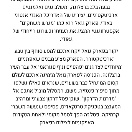
גבעה בלב ברצלונה, ומשלב גנים ואלמנטים
ארכיטקטוניים. יצירתו של האדריכל האגדי אנטוני
גאודי, פארק גואל הוא כמו "מגרש משחקים"
אקסטרווגנטי המציג את תעוזתו וכשרונו הייחודי של
גאודי.
יקור בפארק גואל ייקח אתכם למסע סוחף בין טבע
וארכיטקטורה. הפארק מציע מבנים שאפתניים
ומיוחדים לצד גנים יפהפיים ונוף פנוראמי אל עבר העיר
ברצלונה. הכניסה לפארק גואל מזמינה אתכם לעולם
קסום המתחיל כבר בשערים, שנראים כאילו נשלפו
מתוך סיפור פנטזיה. משם, המסלול מוביל אתכם אל
"מדרגות הדרקון", שוכן פסל דרקון צבעוני ומרהיב
המעוצב בטכניקת טרנקאדיס, פסיפס שנעשה משברי
קרמיקה. פסל זה הפך לסמל מקומי ולאחת הנקודות
האייקוניות לצילום בפארק.