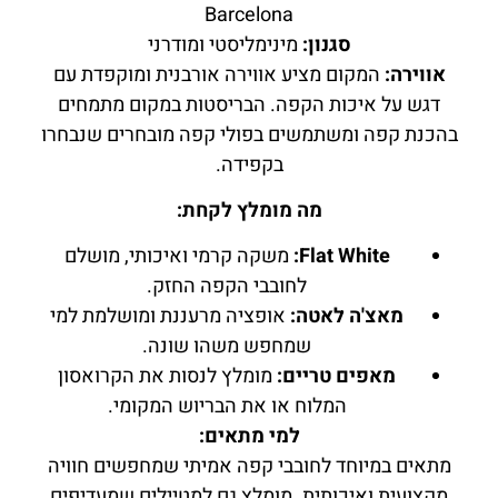
Barcelona
סגנון:
מינימליסטי ומודרני
אווירה:
המקום מציע אווירה אורבנית ומוקפדת עם
דגש על איכות הקפה. הבריסטות במקום מתמחים
בהכנת קפה ומשתמשים בפולי קפה מובחרים שנבחרו
בקפידה.
מה מומלץ לקחת:
Flat White:
משקה קרמי ואיכותי, מושלם
לחובבי הקפה החזק.
מאצ'ה לאטה:
אופציה מרעננת ומושלמת למי
שמחפש משהו שונה.
מאפים טריים:
מומלץ לנסות את הקרואסון
המלוח או את הבריוש המקומי.
למי מתאים:
מתאים במיוחד לחובבי קפה אמיתי שמחפשים חוויה
מקצועית ואיכותית. מומלץ גם למטיילים שמעדיפים