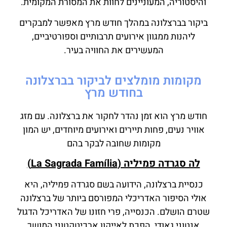
והיסטוריה, המעוניינים לחוות את המסורת המקומית.
ביקור בברצלונה במהלך חודש מרץ מאפשר למבקרים
ליהנות ממגוון אירועים תרבותיים וספורטיביים,
המעשירים את החוויה בעיר.
מקומות מומלצים לביקור בברצלונה
בחודש מרץ
חודש מרץ הוא זמן נהדר לחקור את ברצלונה. עם מזג
אוויר נעים, פחות תיירים ואירועים מיוחדים, יש המון
מקומות שחובה לבקר בהם
לה סגרדה פמיליה (La Sagrada Família)
כנסיית ברצלונה, הידועה בשם סגרדה פמיליה, היא
אולי הסיפור האדריכלי המפורסם ביותר של ברצלונה
שטרם הושלם. הכנסייה, פרי חזונו של האדריכל הדגול
אנטוני גאודי, הפכת לאייקון ארכיטקטוני המושך