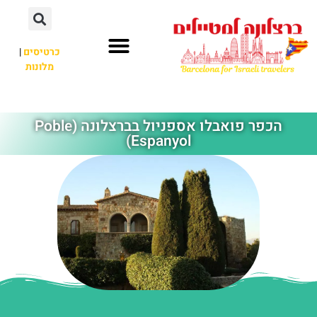
לתוכן
כרטיסים
|
מלונות
חשוב לדעת
אתרי תיירות
לא רק ברצלונה
הכפר פואבלו אספניול בברצלונה (Poble
Espanyol)