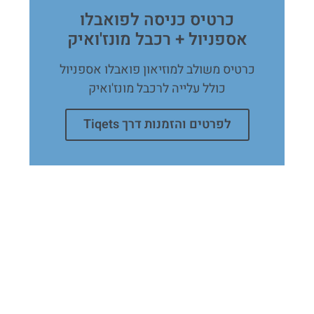
כרטיס כניסה לפואבלו
אספניול + רכבל מונז'ואיק
כרטיס משולב למוזיאון פואבלו אספניול
כולל עלייה לרכבל מונז'ואיק
לפרטים והזמנות דרך Tiqets