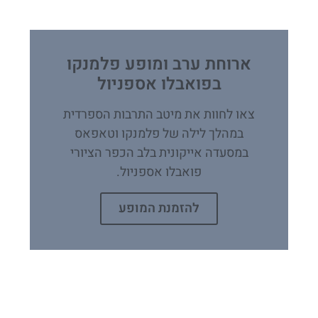
ארוחת ערב ומופע פלמנקו
בפואבלו אספניול
צאו לחוות את מיטב התרבות הספרדית
במהלך לילה של פלמנקו וטאפאס
במסעדה אייקונית בלב הכפר הציורי
פואבלו אספניול.
להזמנת המופע