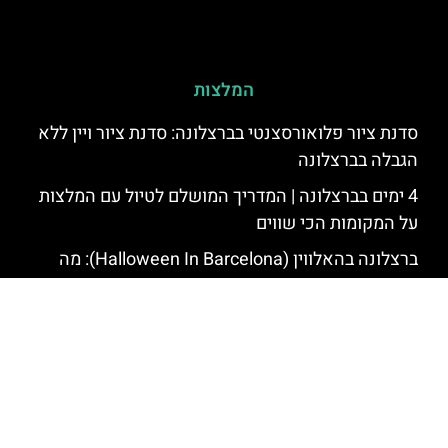
המלצות
סדנת ציור פלואורסצנטי בברצלונה: סדנת ציור ויין ללא
הגבלה בברצלונה
4 ימים בברצלונה | המדריך המושלם לטיול עם המלצות
על המקומות הכי שווים
ברצלונה בהאלווין (Halloween In Barcelona): מה
עושים בברצלונה בהאלווין
סדנת קרמיקה בברצלונה (Barcelona): סדנת קרמיקה
בעבודת יד בברצלונה
שוק סאנט אנטוני בברצלונה: שוק אוכל בברצלונה –
Sant Antoni Market