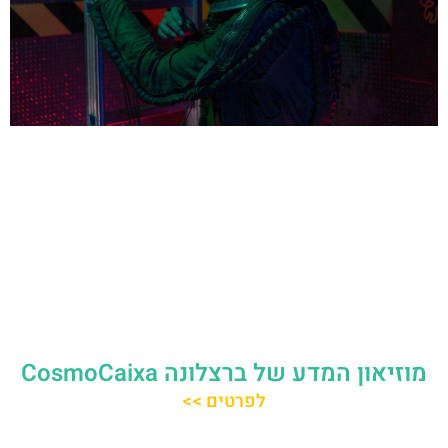
מוזיאון המדע של ברצלונה CosmoCaixa
לפרטים >>