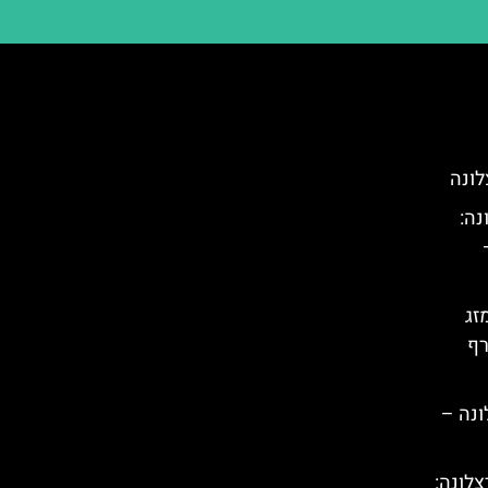
לונה
נה:
זג
רף
נה –
לונה: