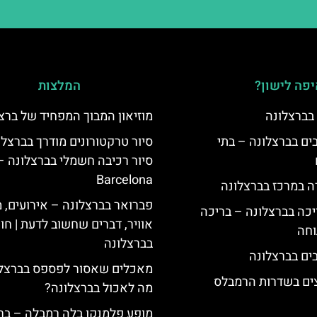
פה לישון?
המלצות
 בברצלונה
מוזיאון המבוך המפחיד של ברצ
 5 כוכבים בברצלונה – בתי
סיור טרקטורונים מודרך בברצלו
סיור רכיבה חשמלי בברצלונה –
Barcelona
ה במרכז בברצלונה
פברואר בברצלונה – אירועים, מ
יכה בברצלונה – בריכה
אוויר, דברים שחשוב לדעת | חו
וחה
בברצלונה
מאכלים שאסור לפספס בברצלו
צים בשדרות הרמבלס
מה לאכול בברצלונה?
מופע פלמנקו בלה רמבלה – ברצ