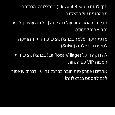
חוף לוונט (Llevant Beach) בברצלונה: הבריחה
מההמונים של ברצלונה
הכיכרות המרכזיות של ברצלונה | כל מה שצריך לדעת
ומה אסור לפספס
סדנת ריקוד סלסה בברצלונה: שיעור ריקוד מוזיקה
לטינית בברצלונה (Salsa)
לה רוקה ווילג' (La Roca Village) בברצלונה: שירות
הסעות VIP עם הנחות
אתרים ואטרקציות חובה בברצלונה: 10 דברים שאסור
לכם לפספס בברצלונה!
האתר הינו אתר המלצות מטיילים לגאודי, ברצלונה והסביבה © כל הזכויות