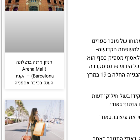
גרדה פמיליה נולד בסוף שנות ה-70 של המאה ה-19, והגיע ממוחו של מוכר ספרים
ם על כנסייה המוקדשת למשפחה הקדושה-
 לאסוף מספיק כסף הוא
קניון ארנה ברצלונה
כל הידוע פרנסיסקו דה
(Arena Mall
פאולה דל וילאר (Francisco de Paula del Villar), והבזיליקה תוכננה בסגנון גותי מסורתי. הבנייה החלה ב-19 במרץ
Barcelona) – הקניון
הענק בכיכר אספניה
קידו בשל חילוקי דעות
נטוני גאודי.
את עיצובו. גאודי
 גאודי התגורר באתר