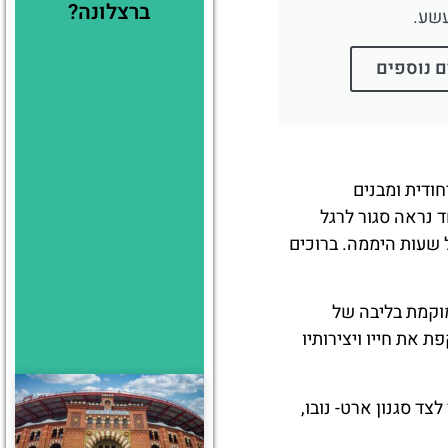
ברצלונה?
שע.
ם נוספים
חודית ומבנים
 נראה סגור לרגל
שעות היממה. ברוכים
מוקמת בליבה של
 האגדי אנטוני גאודי (Antoni Gaudí), והיא משקפת את חייו ויצירותיו
צד סגנון ארט- נובו,