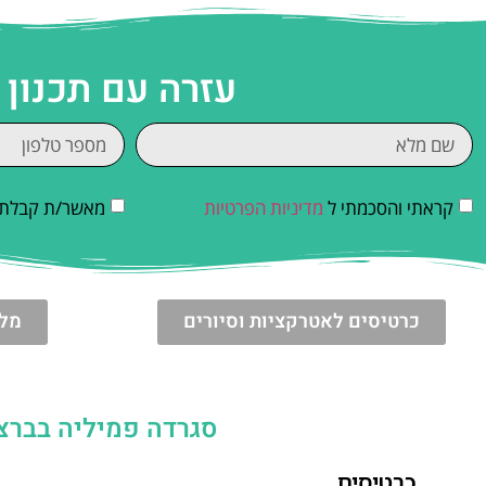
עזרה עם תכנון
קראתי והסכמתי ל
מדיניות הפרטיות
מאשר/ת קבלת די
כרטיסים לאטרקציות וסיורים
מלו
סגרדה פמיליה בברצלונה (La Sagrada Família) – כר
כרטיסים