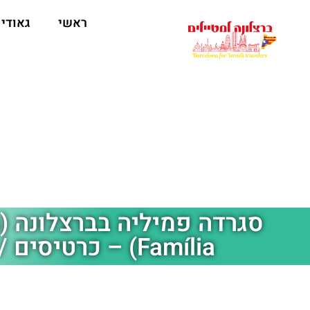
לתוכן
ראשי
גאודי
Família) – כרטיסים / סיורים