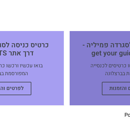
סגרדה פמיליה -
כרטיס כניסה לסג
דרך אתר TIQUETS
ו כרטיסים לכנסייה
בואו עכשיו ורכשו כר
 בברצלונה
המפורסמת בב
 והזמנות
לפרטים והז
P