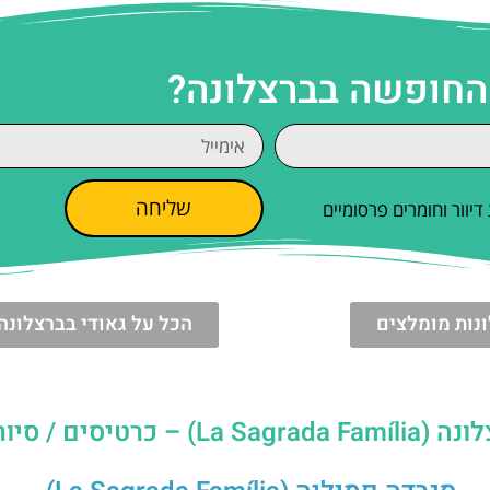
 החופשה בברצלונה?
שליחה
וור וחומרים פרסומיים
נות מומלצים
הכל על גאודי בברצלונה
טיסים / סיורים