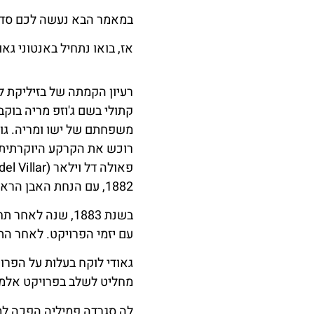
במאמר הבא נעשה לכם סדר 
אז, בואו נתחיל באנטוני גא
משפחתם של ישו ומריה. גוז
רוכש את הקרקע היוקרתית ע
1882, עם הנחת האבן הראשונה.
בשנת 1883, שנה 
עם יזמי הפרויקט. לאחר התפ
גאודי לוקח בעלות על הפרוי
מחליט לשלב בפרויקט אלמנט
לה סגרדה פמיליה הפכה למפ