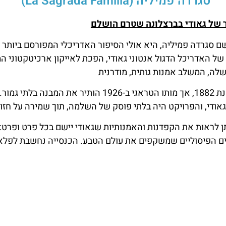
סגרדה פמיליה (La Sagrada Família)
ר של גאודי בברצלונה שטרם הושלם
שם סגרדה פמיליה, היא אולי הסיפור האדריכלי המפורסם ביותר
 של האדריכל הדגול אנטוני גאודי, הפכת לאייקון ארכיטקטוני המ
שלה, המשלב אמנות גותית, מודרנית
עבודתו של גאודי החלה בשנת 1882, אך מותו הטראגי ב-1926 הות
 גאודי, והפרויקט היה בלתי פוסק של השלמה, תוך שמירה על חזונ
תן לראות את הקפדנות והאמנותיות שגאודי יישם בכל פרט ופרט: 
ם הפיסוליים שמשקפים את עולם הטבע. הכנסייה נחשבת לפלא