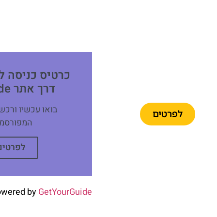
כרטיסים
כרטיס כניסה ל
לאוטובוס
דרך אתר get your guide
התיירים
בואו עכשיו ורכש
לפרטים
המפורסמת
לפרטים
owered by
GetYourGuide
כרטיסים