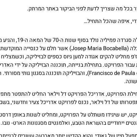
בכל מה שצריך לדעת לפני הביקור באתר המרתק.
ודי, איפה שהכל התחיל…
רעיון הקמתה של בזיליקת לה ס
קתולי בשם ג'וזפ מריה בוקבלה (Josep Maria Bocabella) אשר חל
'פ מחליט להקים אגודה למען גיוס כספים לבזיליקה, וכשמצליח
בור הפרויקט. בתחילת בנייתה, תוכננה הבזיליקה על ידי האדרי
לאחר תחילת הפרויקט, אדריכל הפרויקט דל וילאר החליט להתפטר מתפ
טרותו של דל וילאר, נכנס לפרויקט אדריכל צעיר וחדשני, בשם א
קט, יש שיגידו משתלט על הפרויקט, ומחליט לשנות באופן דרסטי 
ים ייחודיים בהשראת הטבע, ואלמנטים מסגנונות הארט- נובו.
על חייו של גאודי, והוא הקדיש יותר מארבעה עשורים לבנייתה.