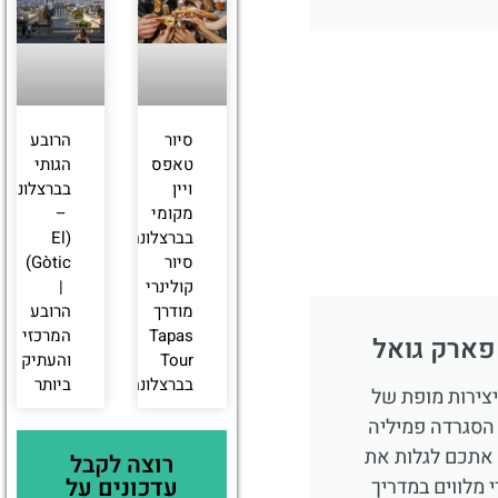
סיור
הרובע
טאפס
הגותי
ויין
בברצלונה
מקומי
–
בברצלונה:
(El
סיור
Gòtic)
קולינרי
|
מודרך
הרובע
Tapas
המרכזי
פארק גואל
Tour
והעתיק
בברצלונה
ביותר
יצירות מופת של
 הסגרדה פמיליה
 אתכם לגלות את
רוצה לקבל
עדכונים על
 מלווים במדריך