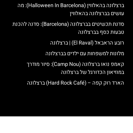
ברצלונה בהאלווין (Halloween In Barcelona): מה
עושים בברצלונה בהאלווין
סדנת תכשיטים בברצלונה (Barcelona): סדנה להכנת
טבעות כסף בברצלונה
רובע הראבאל (El Raval) | ברצלונה
מלונות למשפחות עם ילדים בברצלונה
קאמפ נואו ברצלונה (Camp Nou): סיור מודרך
במוזיאון הכדורגל של ברצלונה
הארד רוק קפה – (Hard Rock Café) ברצלונה
האתר הינו אתר המלצות מטיילים לגאודי, ברצלונה והסביבה © כל הזכויות
שמורות לסוכנות TRAVELERS.CO.IL