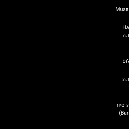
ון השעווה בברצלונה – (Museu
Hallow
לונה
וס
נה:
 סיור