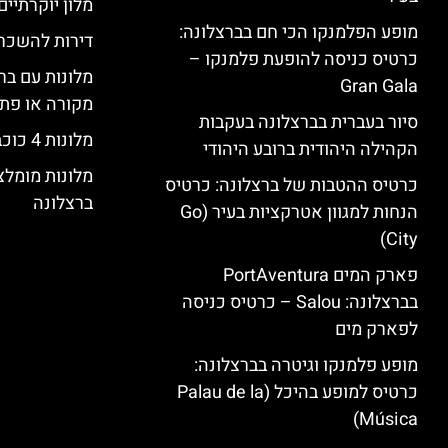
מלון יוקרתיים
מופע הפלמנקו הכי חם בברצלונה:
דירות להשכר
כרטיס כניסה להופעת פלמנקו –
מלונות עם בר
Gran Gala
מקורה או פת
סיור בעברית בברצלונה בעקבות
מלונות 4 כוכבים בברצלונה
הקהילה היהודית ברובע היהודי
מלונות מומל
כרטיס ההטבות של ברצלונה: כרטיס
ברצלונה
הנחות למגוון אטרקציות בעיר (Go
City)
פארק המים PortAventura
בברצלונה: Salou – כרטיס כניסה
לפארק מים
מופע פלמנקו וגיטרה בברצלונה:
כרטיס למופע בהיכל (Palau de la
Música)