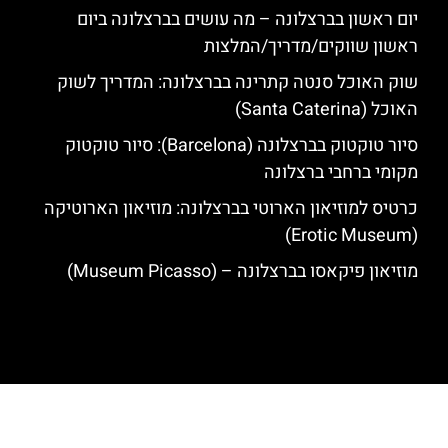
יום ראשון בברצלונה – מה עושים בברצלונה ביום
ראשון שווקים/מדריך/המלצות
שוק האוכל סנטה קתרינה בברצלונה: המדריך לשוק
האוכל (Santa Caterina)
סיור טוקטוק בברצלונה (Barcelona): סיור טוקטוק
מקומי ברחבי ברצלונה
כרטיס למוזיאון הארוטי בברצלונה: מוזיאון הארוטיקה
(Erotic Museum)
מוזיאון פיקאסו בברצלונה – (Museum Picasso)
האתר הינו אתר המלצות מטיילים לגאודי, ברצלונה והסביבה © כל הזכויות
שמורות לסוכנות TRAVELERS.CO.IL