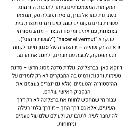
המקומות המשמעותיים ביותר לתרבות הוורמוט.
בשכונות כמו אל בורן, גרסיה ופובלה סק, תמצאו
עשרות ברים מקומיים שמגישים ורמוט תוצרת בית
בצנצנות, עם זיתים ומי סודה בצד – מנהג מסורתי
שנקרא “hacer el vermut” ("לעשות ורמוט").
זו אינה רק שתייה – זו הצהרה של סגנון חיים: לקחת
רגע הפסקה, לשבת עם חברים, ולחגוג את הרגע.
דווקא כאן, בברצלונה, נולדת סדנה מסוג חדש – סדנת
טעימות והכנת ורמוט בה המבקרים לא רק לומדים על
ההיסטוריה והטעמים, אלא גם יוצרים בעצמם את
הבקבוק האישי שלהם.
עבור מי שמחפש לחוות את ברצלונה לא רק דרך
העיניים, אלא גם דרך החך – זו דרך בלתי רגילה
להתחבר לעיר, לתרבותה, ולעולם שלם של טעמים
וניחוחות.