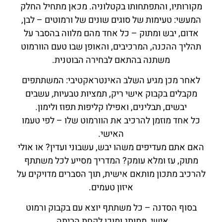
מקורותיו, והתפתחותו בקטלוניה. מכאן מתחיל החלק
המעשי: טעימות של סוגים שונים של ורמוטים – לבן,
אדום, יבש ומתוק – כל אחד מהם מלווה בהסבר על
תהליך ההכנה, המרכיבים, והאופן שבו טעם הוורמוט
משתנה בהתאם לבחירה הבוטנית.
לאחר מכן מגיע השלב האינטראקטיבי: המשתתפים
מקבלים בקבוק אישי ריק, תמציות טבעיות, עשבים
יבשים, תבלינים, ואפילו קליפות תפוז ולימון.
כל אחד מוזמן להרכיב את הוורמוט שלו – לפי טעמו
האישי.
האם אתם מעדיפים משהו יבש, עשבוני ועדין? או אולי
מתוק, עז ומלא עומק? המדריך מסייע לכל משתתף
להרכיב מתכון מותאם אישית, תוך הסברים מדויקים על
איזון טעמים.
בסוף הסדנה – כל משתתף יוצא עם בקבוק ורמוט
אישי, ממותג ומוכן לקחת הביתה.