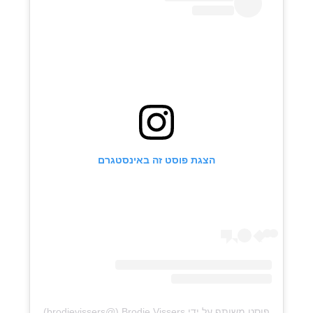
הצגת פוסט זה באינסטגרם
פוסט משותף על ידי ‏‎Brodie Vissers‎‏ (@‏‎brodievissers‎‏)