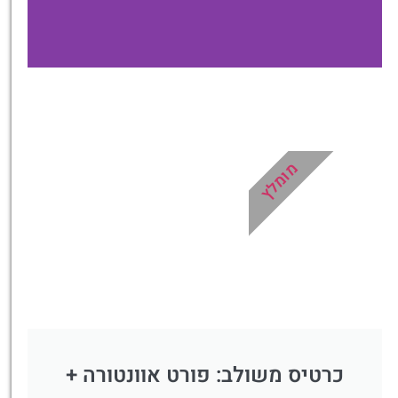
מלונות
מציאת מלון
מומלץ?
מומלץ
לחצו
פה!
כרטיס משולב: פורט אוונטורה +