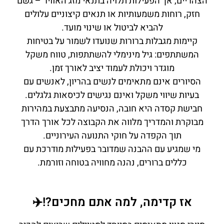
הצהריים, אך הפעילות תלויה בתנאי מזג האוויר – גשם
חזק, רוחות משמעותיות או תנאים קיצוניים עלולים
להביא לביטול או שינוי מועד.
קיימות מגבלות ברורות שנועדו לשמור על בטיחות
המשתתפים: גיל מינימלי להשתתפות, טווח משקל
מוגדר ויכולת לעמוד יציב לאורך זמן.
הסיורים אינם מתאימים לנשים בהריון, לאנשים עם
בעיות שיווי משקל ואינם נגישים לכיסאות גלגלים.
חבישת קסדה היא חובה, הנסיעה מתבצעת במהירות
מבוקרת והמדריך מלווה את הקבוצה לכל אורך הדרך
תוך הקפדה על חוקי התנועה העירוניים.
מי שמגיע עם ההבנה שמדובר בפעילות מודרכת עם
כללים ברורים, נהנה מחוויה בטוחה וזורמת.
אז קדימה, למה אתם מחכים?!✈️