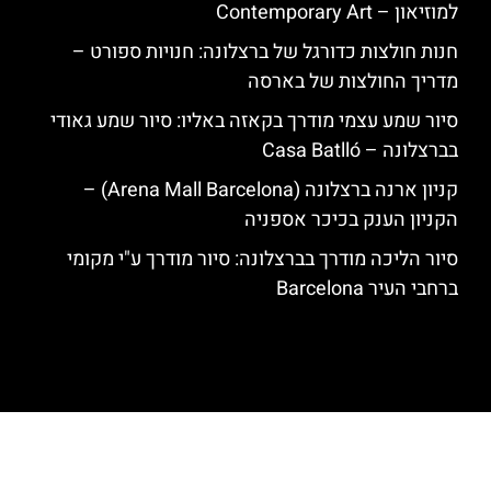
למוזיאון – Contemporary Art
חנות חולצות כדורגל של ברצלונה: חנויות ספורט –
מדריך החולצות של בארסה
סיור שמע עצמי מודרך בקאזה באליו: סיור שמע גאודי
בברצלונה – Casa Batlló
קניון ארנה ברצלונה (Arena Mall Barcelona) –
הקניון הענק בכיכר אספניה
סיור הליכה מודרך בברצלונה: סיור מודרך ע"י מקומי
ברחבי העיר Barcelona
האתר הינו אתר המלצות מטיילים לגאודי, ברצלונה והסביבה © כל הזכויות
שמורות לסוכנות TRAVELERS.CO.IL