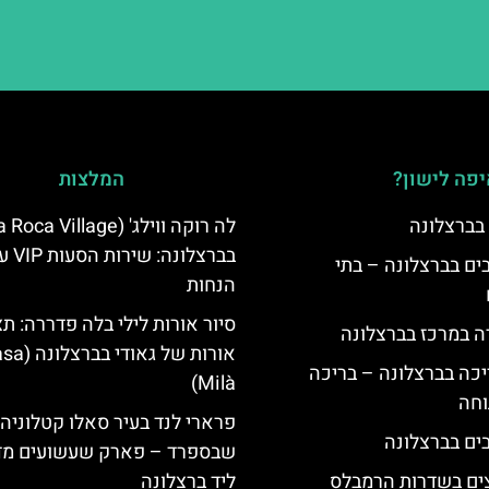
פה לישון?
המלצות
 בברצלונה
בברצלונה: שירו
 5 כוכבים בברצלונה – בתי
הנחות
סיור אורות לילי בלה פדררה: תצ
ה במרכז בברצלונה
אורות של גאודי ב
יכה בברצלונה – בריכה
Milà)
וחה
פרארי לנד בעיר סאלו קטלוניה
שבספרד – פארק שעשועים מד
צים בשדרות הרמבלס
ליד ברצלונה