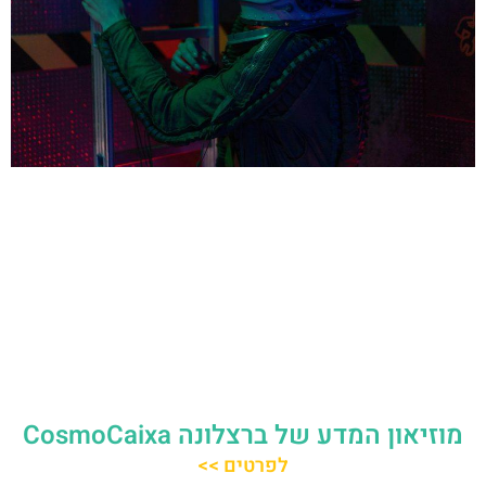
מוזיאון המדע של ברצלונה CosmoCaixa
לפרטים >>