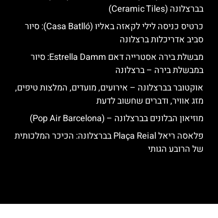
בברצלונה (Ceramic Tiles)
כרטיס כניסה לילי לקאזה באליו (Casa Batlló): סיור
סביב אדריכלות ברצלונה
מבשלת בירה אסטרייה דאם Estrella Damm: סיור
במבשלת בירה – ברצלונה
אוקטובר בברצלונה – אירועים, מועדים, המלצות טיפים,
מזג אוויר, ודברים שחשוב לדעת
מוזיאון הבלונים בברצלונה – (Pop Air Barcelona)
פלאסה ריאל Plaça Reial בברצלונה: הכיכר המלכותית
של הרובע הגותי
האתר הינו אתר המלצות מטיילים לגאודי, ברצלונה והסביבה © כל הזכויות