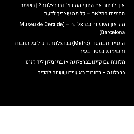
איך לבחור את החוף המושלם בברצלונה? | רשימת
החופים המלאה – כל מה שצריך לדעת
מוזיאון השעווה בברצלונה – (Museu de Cera de
Barcelona)
התניידות במטרו (Metro) בברצלונה: הכול על תחבורה
והשימוש במטרו בעיר
מלונות עם קזינו בברצלונה או בתי מלון ליד קזינו
ברצלונה – רחובות ראשיים ששווה להכיר
האתר הינו אתר המלצות מטיילים לגאודי, ברצלונה והסביבה © כל הזכויות
שמורות לסוכנות TRAVELERS.CO.IL