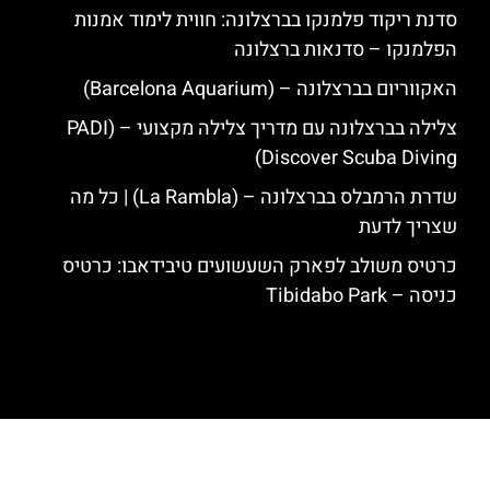
סדנת ריקוד פלמנקו בברצלונה: חווית לימוד אמנות
הפלמנקו – סדנאות ברצלונה
האקווריום בברצלונה – (Barcelona Aquarium)
צלילה בברצלונה עם מדריך צלילה מקצועי – (PADI
Discover Scuba Diving)
שדרת הרמבלס בברצלונה – (La Rambla) | כל מה
שצריך לדעת
כרטיס משולב לפארק השעשועים טיבידאבו: כרטיס
כניסה – Tibidabo Park
האתר הינו אתר המלצות מטיילים לגאודי, ברצלונה והסביבה © כל הזכויות
שמורות לסוכנות TRAVELERS.CO.IL