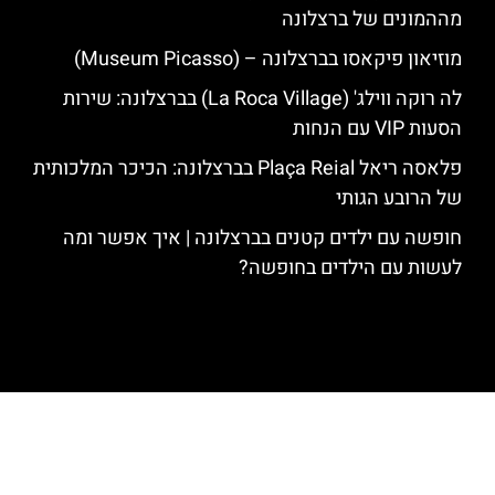
מההמונים של ברצלונה
מוזיאון פיקאסו בברצלונה – (Museum Picasso)
לה רוקה ווילג' (La Roca Village) בברצלונה: שירות
הסעות VIP עם הנחות
פלאסה ריאל Plaça Reial בברצלונה: הכיכר המלכותית
של הרובע הגותי
חופשה עם ילדים קטנים בברצלונה | איך אפשר ומה
לעשות עם הילדים בחופשה?
האתר הינו אתר המלצות מטיילים לגאודי, ברצלונה והסביבה © כל הזכויות
שמורות לסוכנות TRAVELERS.CO.IL