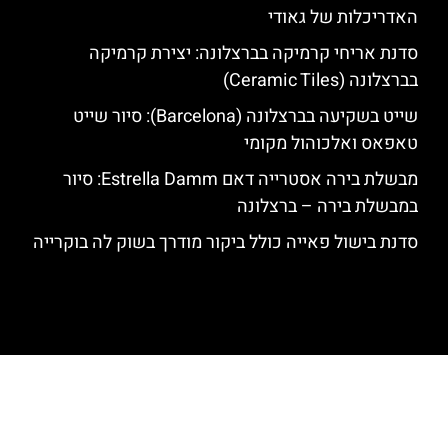
האדריכלות של גאודי
סדנת אריחי קרמיקה בברצלונה: יצירת קרמיקה
בברצלונה (Ceramic Tiles)
שייט בשקיעה בברצלונה (Barcelona): סיור שייט
טאפאס ואלכוהול מקומי
מבשלת בירה אסטרייה דאם Estrella Damm: סיור
במבשלת בירה – ברצלונה
סדנת בישול פאייה כולל ביקור מודרך בשוק לה בוקרייה
האתר הינו אתר המלצות מטיילים לגאודי, ברצלונה והסביבה © כל הזכויות
שמורות לסוכנות TRAVELERS.CO.IL