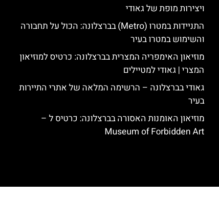
ויצירות מופת של גאודי
התניידות במטרו (Metro) בברצלונה: הכול על תחבורה
והשימוש במטרו בעיר
מוזיאון האימפריה המצרית בברצלונה: כרטיס למוזיאון
המצרי | גאודי למטיילים
גאודי בברצלונה – הרשימה המלאה של אתרי התיירות
בעיר
מוזיאון האומנות האסורה בברצלונה: כרטיס ל –
Museum of Forbidden Art
האתר הינו אתר המלצות מטיילים לגאודי, ברצלונה והסביבה © כל הזכויות
שמורות לסוכנות TRAVELERS.CO.IL