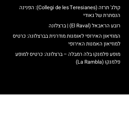
קולג' תרזה (Collegi de les Teresianes): הפנינה
הנסתרת של גאודי
רובע הראבאל (El Raval) | ברצלונה
המוזיאון האירופי לאומנות מודרנית בברצלונה: כרטיס
למוזיאון האמנות האירופי
מופע פלמנקו בלה רמבלה – ברצלונה: כרטיס למופע
פלמנקו (La Rambla)
האתר הינו אתר המלצות מטיילים לגאודי, ברצלונה והסביבה © כל הזכויות
שמורות לסוכנות TRAVELERS.CO.IL
מדיניות פרטיות