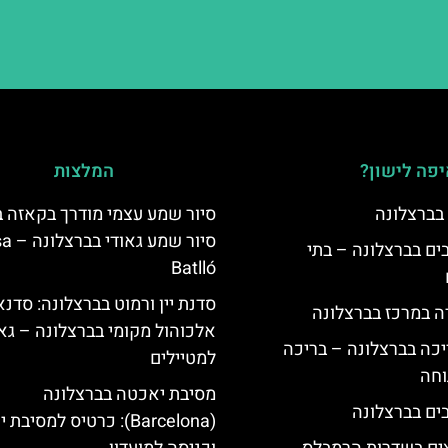
פה לישון?
המלצות
 בברצלונה
סיור שמע עצמי מודרך בקאזה ב
סיור שמע 
 5 כוכבים בברצלונה – בתי
Batlló
סדנת יין ורמוט בברצלונה: סדנא
ה במרכז בברצלונה
אלכוהול מקומי בברצלונה – גאו
יכה בברצלונה – בריכה
למטיילים
וחה
מסיבת יאכטה בברצלונה
(Barcelona): כרטיס למסיב