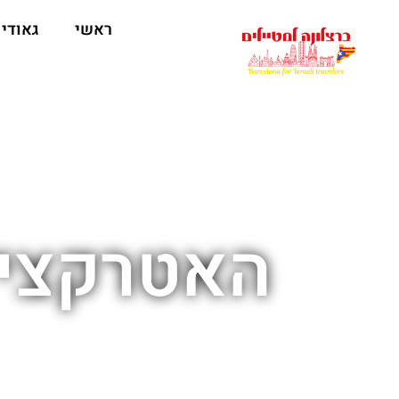
לתוכן
ראשי
גאודי
האטרקציו