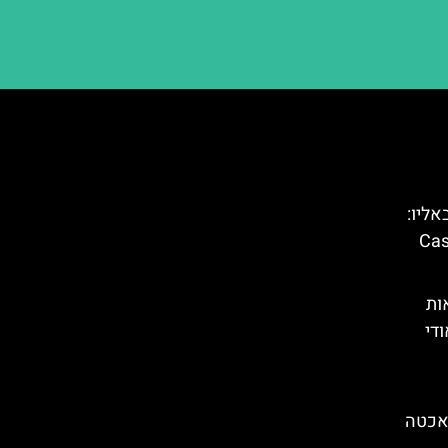
אליו:
גאודי בברצלונה – Casa
ות
די
ת יאכטה